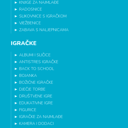
►
KNJIGE ZA NAJMLAĐE
►
RADOSNICE
►
SLIKOVNICE S IGRAČKOM
►
VJEŽBENICE
►
ZABAVA S NALJEPNICAMA
IGRAČKE
►
ALBUMI I SLIČICE
►
ANTISTRES IGRAČKE
►
BACK TO SCHOOL
►
BOJANKA
►
BOŽIĆNE IGRAČKE
►
DJEČJE TORBE
►
DRUŠTVENE IGRE
►
EDUKATIVNE IGRE
►
FIGURICE
►
IGRAČKE ZA NAJMLAĐE
►
KAMERA I DODACI