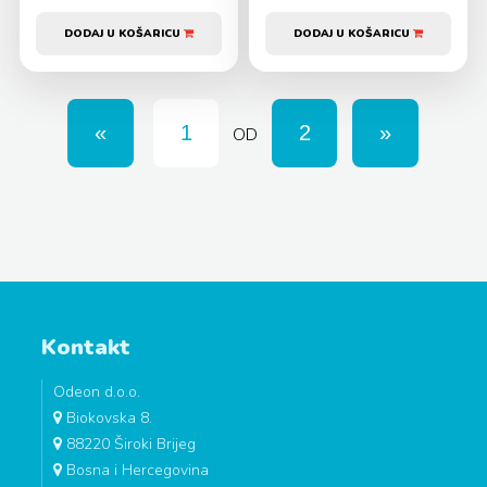
DODAJ U KOŠARICU
DODAJ U KOŠARICU
OD
Kontakt
Odeon d.o.o.
Biokovska 8.
88220 Široki Brijeg
Bosna i Hercegovina