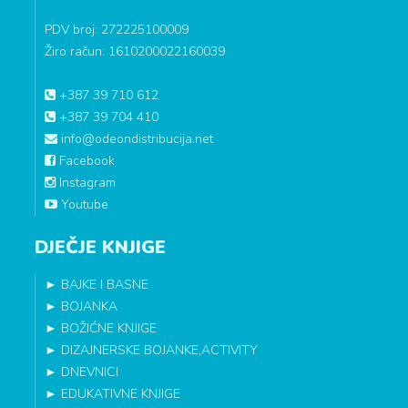
PDV broj: 272225100009
Žiro račun: 1610200022160039
+387 39 710 612
+387 39 704 410
info@odeondistribucija.net
Facebook
Instagram
Youtube
DJEČJE KNJIGE
►
BAJKE I BASNE
►
BOJANKA
►
BOŽIĆNE KNJIGE
►
DIZAJNERSKE BOJANKE,ACTIVITY
►
DNEVNICI
►
EDUKATIVNE KNJIGE