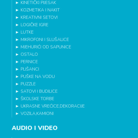
►
KINETIČKI PIJESAK
►
KOZMETIKA I NAKIT
►
KREATIVNI SETOVI
►
LOGIČKE IGRE
►
LUTKE
►
MIKROFONI I SLUŠALICE
►
MJEHURIĆI OD SAPUNICE
►
OSTALO
►
PERNICE
►
PLIŠANCI
►
PUŠKE NA VODU
►
PUZZLE
►
SATOVI I BUDILICE
►
ŠKOLSKE TORBE
►
UKRASNE VREĆICE,DEKORACIJE
►
VOZILA,KAMIONI
AUDIO I VIDEO