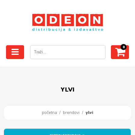
0
YLVI
početna
/
brendovi
/
ylvi