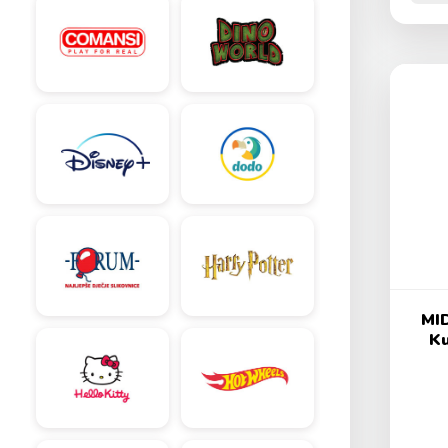
MID
Ku