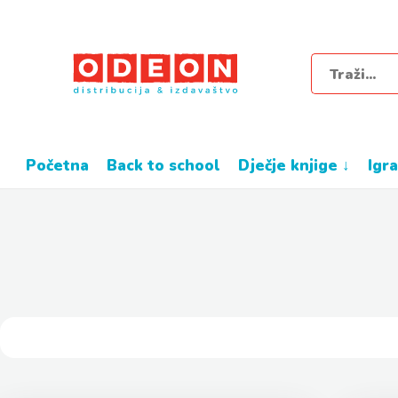
početna
back to school
dječje knjige ↓
igr