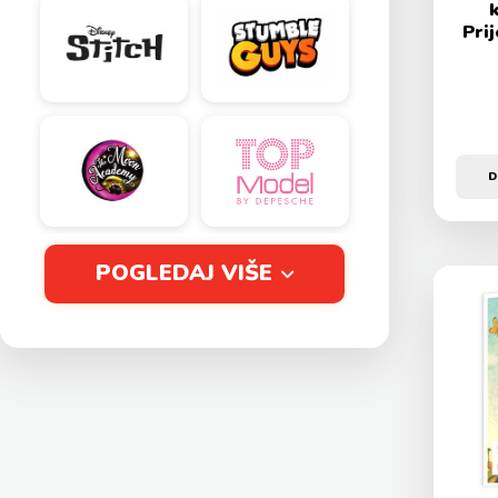
k
Pri
D
POGLEDAJ VIŠE