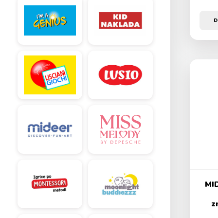
D
MID
z