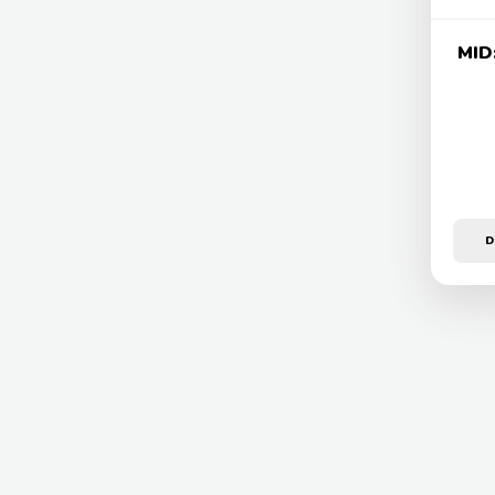
MID
D