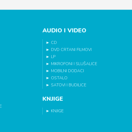
AUDIO I VIDEO
►
CD
►
DVD CRTANI FILMOVI
►
LP
►
MIKROFONI I SLUŠALICE
►
MOBILNI DODACI
►
OSTALO
►
SATOVI I BUDILICE
KNJIGE
E
►
KNJIGE