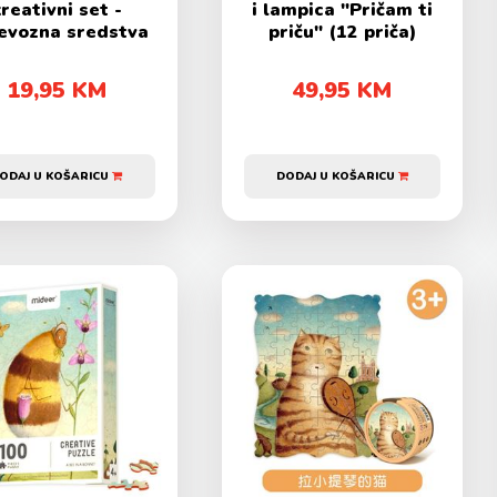
reativni set -
i lampica "Pričam ti
jevozna sredstva
priču" (12 priča)
19,95 KM
49,95 KM
ODAJ U KOŠARICU
DODAJ U KOŠARICU