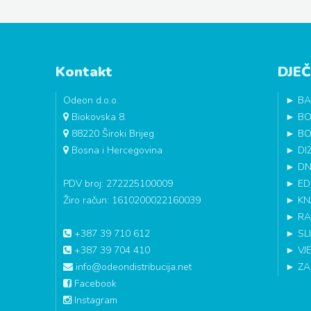
Kontakt
DJEČ
Odeon d.o.o.
►
BA
Biokovska 8.
►
BO
88220 Široki Brijeg
►
BO
Bosna i Hercegovina
►
DI
►
DN
PDV broj: 272225100009
►
ED
Žiro račun: 1610200022160039
►
KN
►
RA
+387 39 710 612
►
SL
+387 39 704 410
►
VJ
info@odeondistribucija.net
►
ZA
Facebook
Instagram