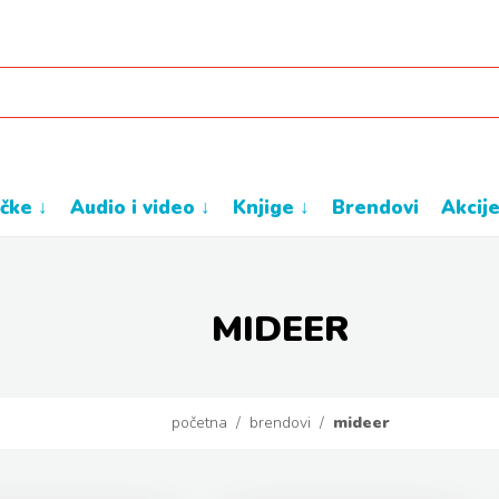
ačke ↓
audio i video ↓
knjige ↓
brendovi
akcij
MIDEER
početna
/
brendovi
/
mideer