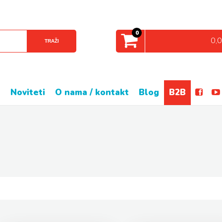
0
0,
TRAŽI
e
noviteti
o nama / kontakt
blog
B2B