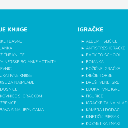
JE KNJIGE
IGRAČKE
JKE I BASNE
►
ALBUMI I SLIČICE
JANKA
►
ANTISTRES IGRAČKE
ŽIĆNE KNJIGE
►
BACK TO SCHOOL
ZAJNERSKE BOJANKE,ACTIVITY
►
BOJANKA
EVNICI
►
BOŽIĆNE IGRAČKE
UKATIVNE KNJIGE
►
DJEČJE TORBE
JIGE ZA NAJMLAĐE
►
DRUŠTVENE IGRE
DOSNICE
►
EDUKATIVNE IGRE
IKOVNICE S IGRAČKOM
►
FIGURICE
EŽBENICE
►
IGRAČKE ZA NAJMLAĐ
BAVA S NALJEPNICAMA
►
KAMERA I DODACI
►
KINETIČKI PIJESAK
►
KOZMETIKA I NAKIT