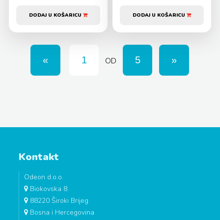
DODAJ U KOŠARICU
DODAJ U KOŠARICU
OD
Kontakt
Odeon d.o.o.
Biokovska 8.
88220 Široki Brijeg
Bosna i Hercegovina