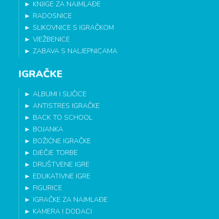
►
KNJIGE ZA NAJMLAĐE
►
RADOSNICE
►
SLIKOVNICE S IGRAČKOM
►
VJEŽBENICE
►
ZABAVA S NALJEPNICAMA
IGRAČKE
►
ALBUMI I SLIČICE
►
ANTISTRES IGRAČKE
►
BACK TO SCHOOL
►
BOJANKA
►
BOŽIĆNE IGRAČKE
►
DJEČJE TORBE
►
DRUŠTVENE IGRE
►
EDUKATIVNE IGRE
►
FIGURICE
►
IGRAČKE ZA NAJMLAĐE
►
KAMERA I DODACI