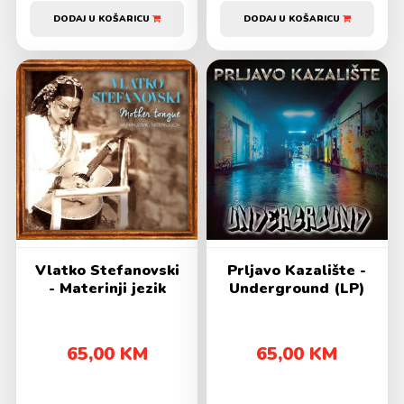
DODAJ U KOŠARICU
DODAJ U KOŠARICU
Vlatko Stefanovski
Prljavo Kazalište -
- Materinji jezik
Underground (LP)
65,00 KM
65,00 KM