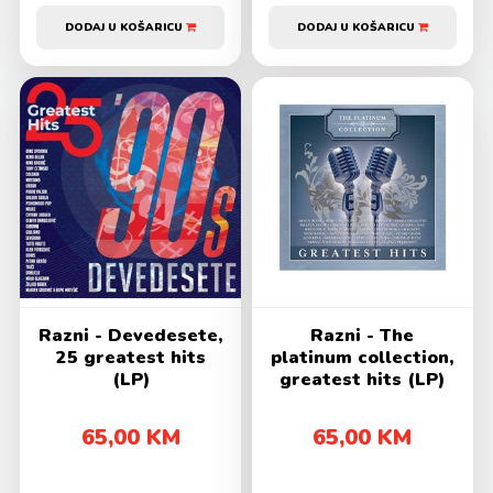
DODAJ U KOŠARICU
DODAJ U KOŠARICU
Razni - Devedesete,
Razni - The
25 greatest hits
platinum collection,
(LP)
greatest hits (LP)
65,00 KM
65,00 KM