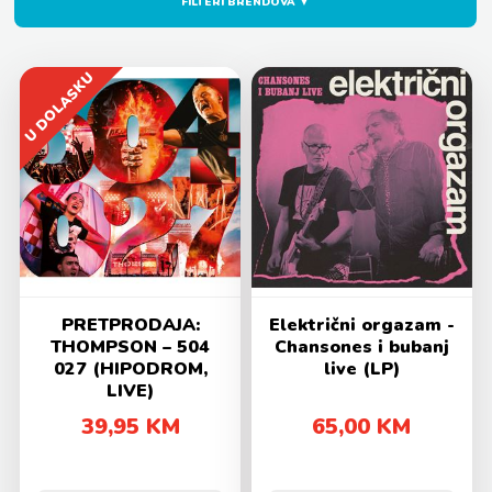
FILTERI BRENDOVA ▼
U DOLASKU
PRETPRODAJA:
Električni orgazam -
THOMPSON – 504
Chansones i bubanj
027 (HIPODROM,
live (LP)
LIVE)
39,95 KM
65,00 KM