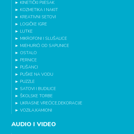
►
KINETIČKI PIJESAK
►
KOZMETIKA I NAKIT
►
KREATIVNI SETOVI
►
LOGIČKE IGRE
►
LUTKE
►
MIKROFONI I SLUŠALICE
►
MJEHURIĆI OD SAPUNICE
►
OSTALO
►
PERNICE
►
PLIŠANCI
►
PUŠKE NA VODU
►
PUZZLE
►
SATOVI I BUDILICE
►
ŠKOLSKE TORBE
►
UKRASNE VREĆICE,DEKORACIJE
►
VOZILA,KAMIONI
AUDIO I VIDEO