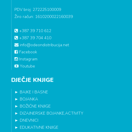
PDV broj: 272225100009
Žiro račun: 1610200022160039
+387 39 710 612
+387 39 704 410
info@odeondistribucija.net
Facebook
Instagram
Youtube
DJEČJE KNJIGE
►
BAJKE I BASNE
►
BOJANKA
►
BOŽIĆNE KNJIGE
►
DIZAJNERSKE BOJANKE,ACTIVITY
►
DNEVNICI
►
EDUKATIVNE KNJIGE