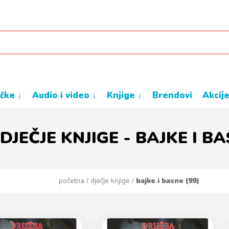
ačke ↓
audio i video ↓
knjige ↓
brendovi
akcij
DJEČJE KNJIGE - BAJKE I B
početna
/
dječje knjige
/
bajke i basne (99)