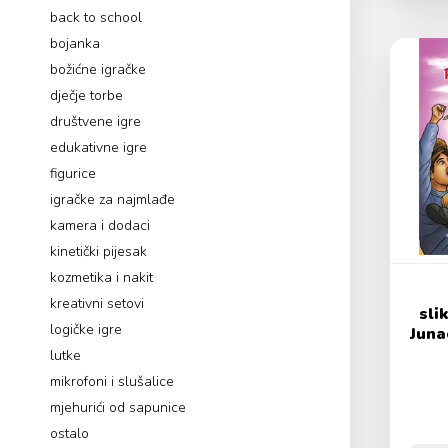
back to school
bojanka
božićne igračke
dječje torbe
društvene igre
edukativne igre
figurice
igračke za najmlađe
kamera i dodaci
kinetički pijesak
kozmetika i nakit
kreativni setovi
sli
logičke igre
Juna
lutke
mikrofoni i slušalice
mjehurići od sapunice
ostalo