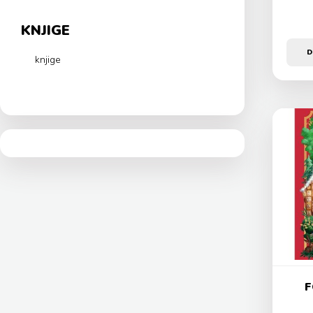
KNJIGE
D
knjige
F