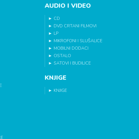
AUDIO I VIDEO
►
CD
►
DVD CRTANI FILMOVI
►
LP
►
MIKROFONI I SLUŠALICE
►
MOBILNI DODACI
►
OSTALO
►
SATOVI I BUDILICE
KNJIGE
E
►
KNJIGE
CE