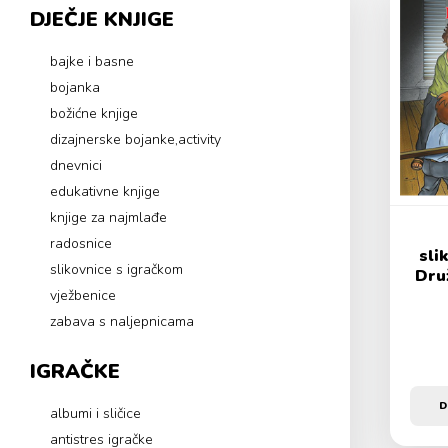
DJEČJE KNJIGE
bajke i basne
bojanka
božićne knjige
dizajnerske bojanke,activity
dnevnici
edukativne knjige
knjige za najmlađe
radosnice
sli
slikovnice s igračkom
Dru
vježbenice
zabava s naljepnicama
IGRAČKE
D
albumi i sličice
antistres igračke