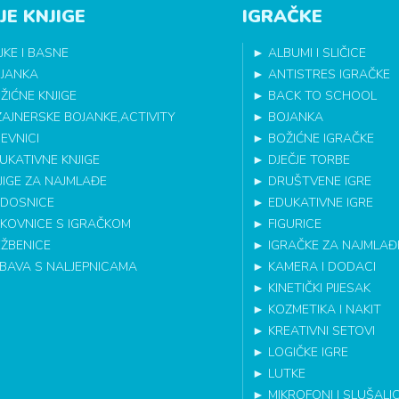
JE KNJIGE
IGRAČKE
JKE I BASNE
►
ALBUMI I SLIČICE
JANKA
►
ANTISTRES IGRAČKE
ŽIĆNE KNJIGE
►
BACK TO SCHOOL
ZAJNERSKE BOJANKE,ACTIVITY
►
BOJANKA
EVNICI
►
BOŽIĆNE IGRAČKE
UKATIVNE KNJIGE
►
DJEČJE TORBE
JIGE ZA NAJMLAĐE
►
DRUŠTVENE IGRE
DOSNICE
►
EDUKATIVNE IGRE
IKOVNICE S IGRAČKOM
►
FIGURICE
EŽBENICE
►
IGRAČKE ZA NAJMLAĐ
BAVA S NALJEPNICAMA
►
KAMERA I DODACI
►
KINETIČKI PIJESAK
►
KOZMETIKA I NAKIT
►
KREATIVNI SETOVI
►
LOGIČKE IGRE
►
LUTKE
►
MIKROFONI I SLUŠALI