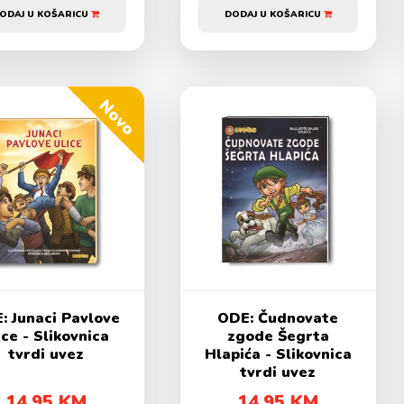
ODAJ U KOŠARICU
DODAJ U KOŠARICU
Novo
: Junaci Pavlove
ODE: Čudnovate
ice - Slikovnica
zgode Šegrta
tvrdi uvez
Hlapića - Slikovnica
tvrdi uvez
14,95 KM
14,95 KM