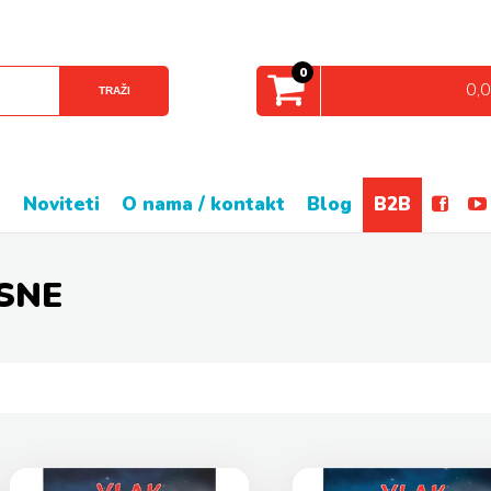
0
0,
TRAŽI
e
noviteti
o nama / kontakt
blog
B2B
ASNE