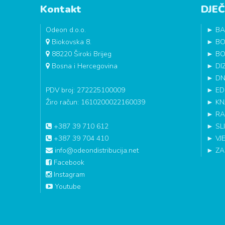
Kontakt
DJEČ
Odeon d.o.o.
►
BA
Biokovska 8.
►
BO
88220 Široki Brijeg
►
BO
Bosna i Hercegovina
►
DI
►
DN
PDV broj: 272225100009
►
ED
Žiro račun: 1610200022160039
►
KN
►
RA
+387 39 710 612
►
SL
+387 39 704 410
►
VJ
info@odeondistribucija.net
►
ZA
Facebook
Instagram
Youtube