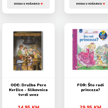
DODAJ U KOŠARICU
DODAJ U KOŠARICU
ODE: Družba Pere
FOR: Što radi
Kvržice - Slikovnica
princeza?
tvrdi uvez
14,95 KM
29,95 KM