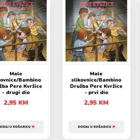
Male
Male
kovnice/Bambino
slikovnice/Bambino
žba Pere Kvržice
Družba Pere Kvržice
- drugi dio
- prvi dio
2,95 KM
2,95 KM
ODAJ U KOŠARICU
DODAJ U KOŠARICU