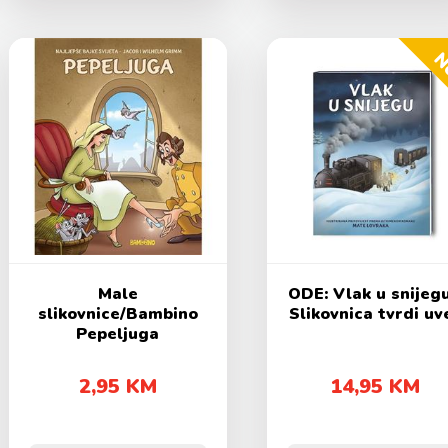
N
Male
ODE: Vlak u snijegu
slikovnice/Bambino
Slikovnica tvrdi uv
Pepeljuga
2,95 KM
14,95 KM