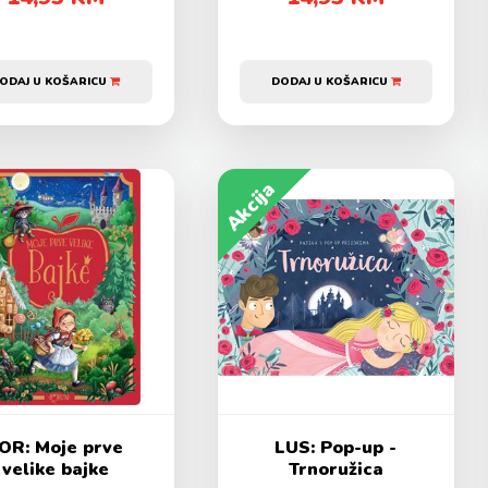
ODAJ U KOŠARICU
DODAJ U KOŠARICU
Akcija
OR: Moje prve
LUS: Pop-up -
velike bajke
Trnoružica