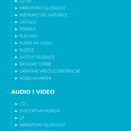
►
LUTKE
►
MIKROFONI I SLUŠALICE
►
MJEHURIĆI OD SAPUNICE
►
OSTALO
►
PERNICE
►
PLIŠANCI
►
PUŠKE NA VODU
►
PUZZLE
►
SATOVI I BUDILICE
►
ŠKOLSKE TORBE
►
UKRASNE VREĆICE,DEKORACIJE
►
VOZILA,KAMIONI
AUDIO I VIDEO
►
CD
►
DVD CRTANI FILMOVI
►
LP
►
MIKROFONI I SLUŠALICE