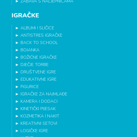
►
ZABAVA S NALJEPNICAMA
IGRAČKE
►
ALBUMI I SLIČICE
►
ANTISTRES IGRAČKE
►
BACK TO SCHOOL
►
BOJANKA
►
BOŽIĆNE IGRAČKE
►
DJEČJE TORBE
►
DRUŠTVENE IGRE
►
EDUKATIVNE IGRE
►
FIGURICE
►
IGRAČKE ZA NAJMLAĐE
►
KAMERA I DODACI
►
KINETIČKI PIJESAK
►
KOZMETIKA I NAKIT
►
KREATIVNI SETOVI
►
LOGIČKE IGRE