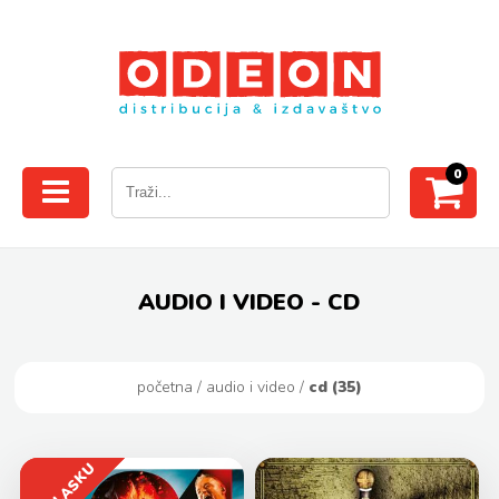
0
AUDIO I VIDEO - CD
početna
/
audio i video
/
cd (35)
U DOLASKU
U DOLASKU