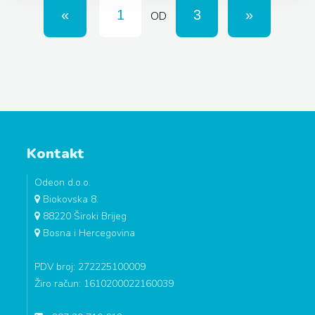
OD
Kontakt
Odeon d.o.o.
Biokovska 8.
88220 Široki Brijeg
Bosna i Hercegovina
PDV broj: 272225100009
Žiro račun: 1610200022160039