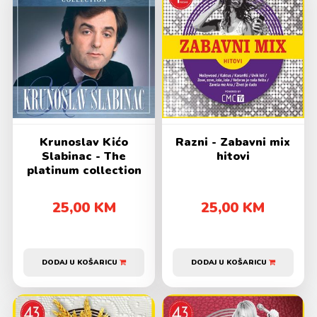
Krunoslav Kićo
Razni - Zabavni mix
Slabinac - The
hitovi
platinum collection
25,00 KM
25,00 KM
DODAJ U KOŠARICU
DODAJ U KOŠARICU