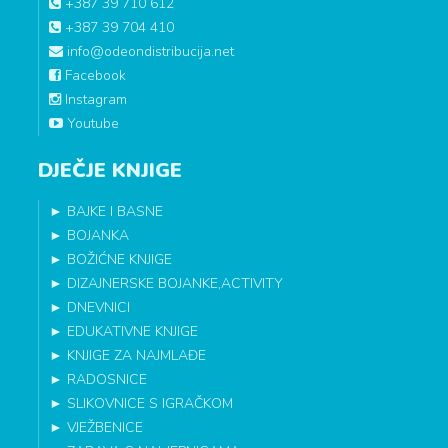
+387 39 710 612
+387 39 704 410
info@odeondistribucija.net
Facebook
Instagram
Youtube
DJEČJE KNJIGE
►
BAJKE I BASNE
►
BOJANKA
►
BOŽIĆNE KNJIGE
►
DIZAJNERSKE BOJANKE,ACTIVITY
►
DNEVNICI
►
EDUKATIVNE KNJIGE
►
KNJIGE ZA NAJMLAĐE
►
RADOSNICE
►
SLIKOVNICE S IGRAČKOM
►
VJEŽBENICE