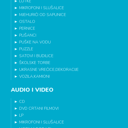
►
LUTKE
►
MIKROFONI I SLUŠALICE
►
MJEHURIĆI OD SAPUNICE
►
OSTALO
►
PERNICE
►
PLIŠANCI
►
PUŠKE NA VODU
►
PUZZLE
►
SATOVI I BUDILICE
►
ŠKOLSKE TORBE
►
UKRASNE VREĆICE,DEKORACIJE
►
VOZILA,KAMIONI
AUDIO I VIDEO
►
CD
►
DVD CRTANI FILMOVI
►
LP
►
MIKROFONI I SLUŠALICE