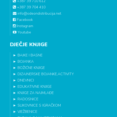
+387 39 710 612
+387 39 704 410
info@odeondistribucija.net
Facebook
Instagram
Youtube
DJEČJE KNJIGE
►
BAJKE I BASNE
►
BOJANKA
►
BOŽIĆNE KNJIGE
►
DIZAJNERSKE BOJANKE,ACTIVITY
►
DNEVNICI
►
EDUKATIVNE KNJIGE
►
KNJIGE ZA NAJMLAĐE
►
RADOSNICE
►
SLIKOVNICE S IGRAČKOM
►
VJEŽBENICE