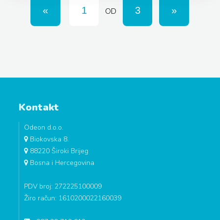
OD
Kontakt
Odeon d.o.o.
Biokovska 8.
88220 Široki Brijeg
Bosna i Hercegovina
PDV broj: 272225100009
Žiro račun: 1610200022160039