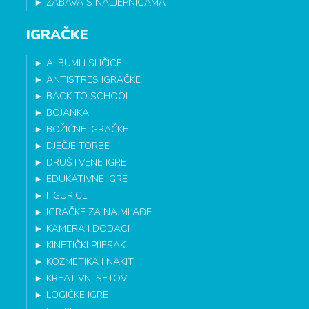
►
ZABAVA S NALJEPNICAMA
IGRAČKE
►
ALBUMI I SLIČICE
►
ANTISTRES IGRAČKE
►
BACK TO SCHOOL
►
BOJANKA
►
BOŽIĆNE IGRAČKE
►
DJEČJE TORBE
►
DRUŠTVENE IGRE
►
EDUKATIVNE IGRE
►
FIGURICE
►
IGRAČKE ZA NAJMLAĐE
►
KAMERA I DODACI
►
KINETIČKI PIJESAK
►
KOZMETIKA I NAKIT
►
KREATIVNI SETOVI
►
LOGIČKE IGRE