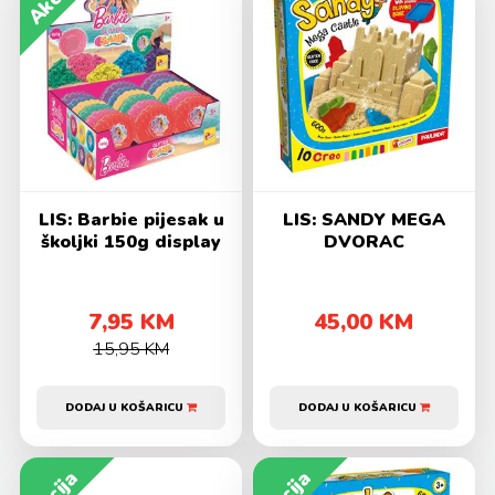
LIS: Barbie pijesak u
LIS: SANDY MEGA
školjki 150g display
DVORAC
7,95 KM
45,00 KM
15,95 KM
DODAJ U KOŠARICU
DODAJ U KOŠARICU