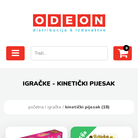
0
IGRAČKE - KINETIČKI PIJESAK
početna
/
igračke
/
kinetički pijesak (18)
Akcija