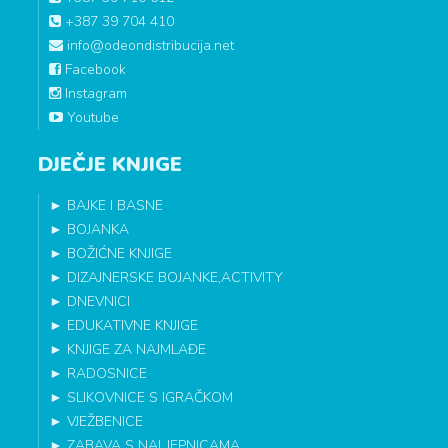
+387 39 704 410
info@odeondistribucija.net
Facebook
Instagram
Youtube
DJEČJE KNJIGE
►
BAJKE I BASNE
►
BOJANKA
►
BOŽIĆNE KNJIGE
►
DIZAJNERSKE BOJANKE,ACTIVITY
►
DNEVNICI
►
EDUKATIVNE KNJIGE
►
KNJIGE ZA NAJMLAĐE
►
RADOSNICE
►
SLIKOVNICE S IGRAČKOM
►
VJEŽBENICE
►
ZABAVA S NALJEPNICAMA