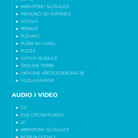
►
MIKROFONI I SLUŠALICE
►
MJEHURIĆI OD SAPUNICE
►
OSTALO
►
PERNICE
►
PLIŠANCI
►
PUŠKE NA VODU
►
PUZZLE
►
SATOVI I BUDILICE
►
ŠKOLSKE TORBE
►
UKRASNE VREĆICE,DEKORACIJE
►
VOZILA,KAMIONI
AUDIO I VIDEO
►
CD
►
DVD CRTANI FILMOVI
►
LP
►
MIKROFONI I SLUŠALICE
►
MOBILNI DODACI