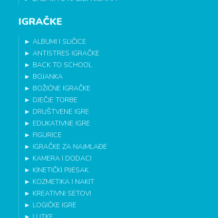
IGRAČKE
►
ALBUMI I SLIČICE
►
ANTISTRES IGRAČKE
►
BACK TO SCHOOL
►
BOJANKA
►
BOŽIĆNE IGRAČKE
►
DJEČJE TORBE
►
DRUŠTVENE IGRE
►
EDUKATIVNE IGRE
►
FIGURICE
►
IGRAČKE ZA NAJMLAĐE
►
KAMERA I DODACI
►
KINETIČKI PIJESAK
►
KOZMETIKA I NAKIT
►
KREATIVNI SETOVI
►
LOGIČKE IGRE
►
LUTKE