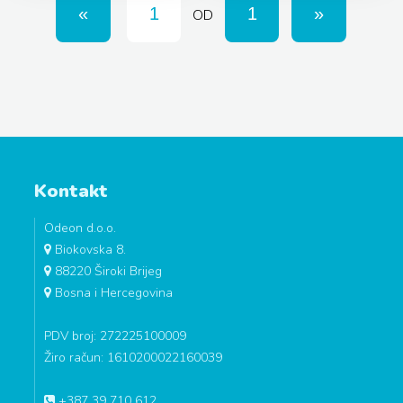
OD
Kontakt
Odeon d.o.o.
Biokovska 8.
88220 Široki Brijeg
Bosna i Hercegovina
PDV broj: 272225100009
Žiro račun: 1610200022160039
+387 39 710 612