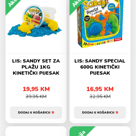
Akcija
Akcija
LIS: SANDY SET ZA
LIS: SANDY SPECIAL
PLAŽU 1KG
600G KINETIČKI
KINETIČKI PIJESAK
PIJESAK
19,95 KM
16,95 KM
39,95 KM
32,95 KM
DODAJ U KOŠARICU
DODAJ U KOŠARICU