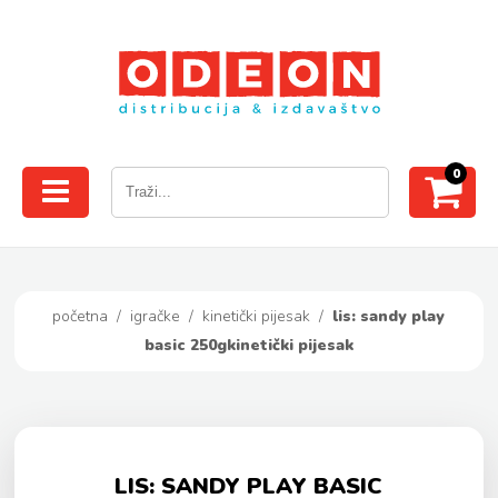
0
početna
/
igračke
/
kinetički pijesak
/
lis: sandy play
basic 250gkinetički pijesak
LIS: SANDY PLAY BASIC