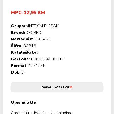
MPC: 12,95 KM
Grupa:
KINETIČKI PIJESAK
Brend:
IO CREO
Nakladnik:
LISCIANI
Šifra:
80816
Kataloški br:
BarCode:
8008324080816
Format:
15x15x5
Dob:
3+
DODAJ U KOŠARICU
Opis artikla
Čarobni kinetički pijesak s kalupima.