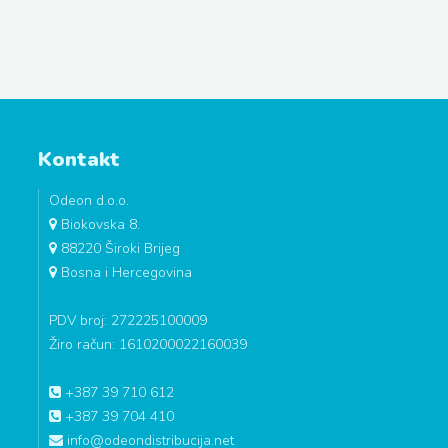
Kontakt
Odeon d.o.o.
Biokovska 8.
88220 Široki Brijeg
Bosna i Hercegovina
PDV broj: 272225100009
Žiro račun: 1610200022160039
+387 39 710 612
+387 39 704 410
info@odeondistribucija.net