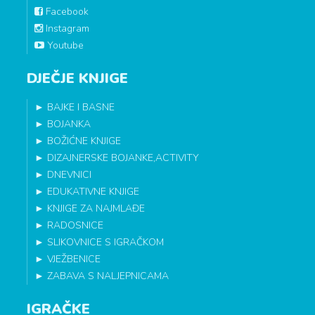
Facebook
Instagram
Youtube
DJEČJE KNJIGE
►
BAJKE I BASNE
►
BOJANKA
►
BOŽIĆNE KNJIGE
►
DIZAJNERSKE BOJANKE,ACTIVITY
►
DNEVNICI
►
EDUKATIVNE KNJIGE
►
KNJIGE ZA NAJMLAĐE
►
RADOSNICE
►
SLIKOVNICE S IGRAČKOM
►
VJEŽBENICE
►
ZABAVA S NALJEPNICAMA
IGRAČKE