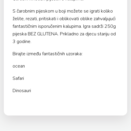
S čarobnim pijeskom u boji možete se igrati koliko
želite, rezati, pritiskati i oblikovati oblike zahvaljujući
fantastičnim isporučenim kalupima. Igra sadrži 250g
pijeska BEZ GLUTENA. Prikladno za djecu stariju od
3 godine.
Birajte između fantastičnih uzoraka:
ocean
Safari
Dinosauri