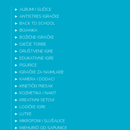
►
ALBUMI I SLIČICE
►
ANTISTRES IGRAČKE
►
BACK TO SCHOOL
►
BOJANKA
►
BOŽIĆNE IGRAČKE
►
DJEČJE TORBE
►
DRUŠTVENE IGRE
►
EDUKATIVNE IGRE
►
FIGURICE
►
IGRAČKE ZA NAJMLAĐE
►
KAMERA I DODACI
►
KINETIČKI PIJESAK
►
KOZMETIKA I NAKIT
►
KREATIVNI SETOVI
►
LOGIČKE IGRE
►
LUTKE
►
MIKROFONI I SLUŠALICE
►
MJEHURIĆI OD SAPUNICE