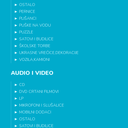
►
OSTALO
►
PERNICE
►
PLIŠANCI
►
PUŠKE NA VODU
►
PUZZLE
►
SATOVI I BUDILICE
►
ŠKOLSKE TORBE
►
UKRASNE VREĆICE,DEKORACIJE
►
VOZILA,KAMIONI
AUDIO I VIDEO
►
CD
►
DVD CRTANI FILMOVI
►
LP
►
MIKROFONI I SLUŠALICE
►
MOBILNI DODACI
►
OSTALO
►
SATOVI I BUDILICE