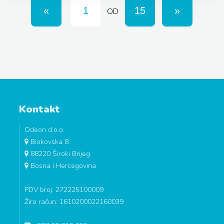
OD
Kontakt
Odeon d.o.o.
Biokovska 8.
88220 Široki Brijeg
Bosna i Hercegovina
PDV broj: 272225100009
Žiro račun: 1610200022160039