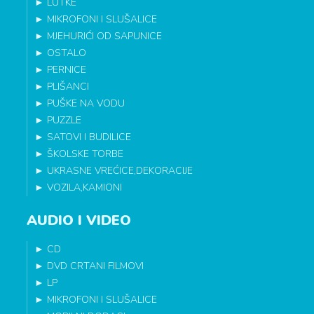
►
LUTKE
►
MIKROFONI I SLUŠALICE
►
MJEHURIĆI OD SAPUNICE
►
OSTALO
►
PERNICE
►
PLIŠANCI
►
PUŠKE NA VODU
►
PUZZLE
►
SATOVI I BUDILICE
►
ŠKOLSKE TORBE
►
UKRASNE VREĆICE,DEKORACIJE
►
VOZILA,KAMIONI
AUDIO I VIDEO
►
CD
►
DVD CRTANI FILMOVI
►
LP
►
MIKROFONI I SLUŠALICE