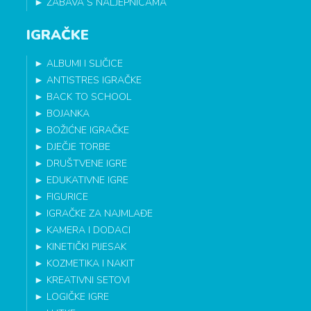
►
ZABAVA S NALJEPNICAMA
IGRAČKE
►
ALBUMI I SLIČICE
►
ANTISTRES IGRAČKE
►
BACK TO SCHOOL
►
BOJANKA
►
BOŽIĆNE IGRAČKE
►
DJEČJE TORBE
►
DRUŠTVENE IGRE
►
EDUKATIVNE IGRE
►
FIGURICE
►
IGRAČKE ZA NAJMLAĐE
►
KAMERA I DODACI
►
KINETIČKI PIJESAK
►
KOZMETIKA I NAKIT
►
KREATIVNI SETOVI
►
LOGIČKE IGRE