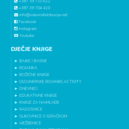
+387 39 710 612
+387 39 704 410
info@odeondistribucija.net
Facebook
Instagram
Youtube
DJEČJE KNJIGE
►
BAJKE I BASNE
►
BOJANKA
►
BOŽIĆNE KNJIGE
►
DIZAJNERSKE BOJANKE,ACTIVITY
►
DNEVNICI
►
EDUKATIVNE KNJIGE
►
KNJIGE ZA NAJMLAĐE
►
RADOSNICE
►
SLIKOVNICE S IGRAČKOM
►
VJEŽBENICE