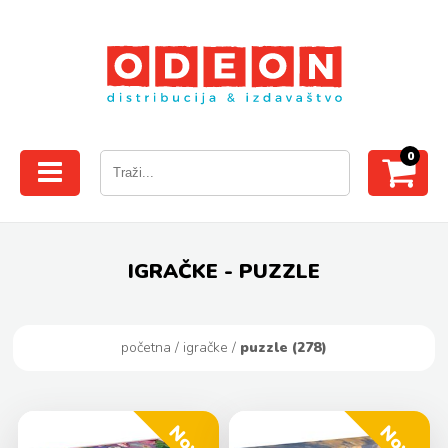
0
IGRAČKE - PUZZLE
početna
/
igračke
/
puzzle (278)
Novo
Novo