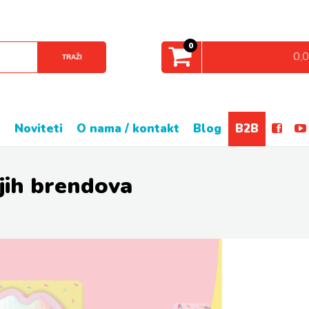
0
0,
TRAŽI
e
noviteti
o nama / kontakt
blog
B2B
jih brendova