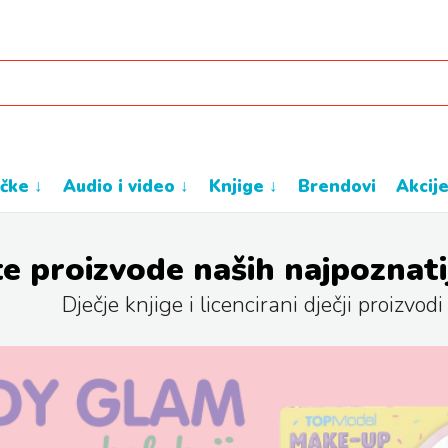
ačke ↓
audio i video ↓
knjige ↓
brendovi
akcij
e proizvode naših najpoznati
Dječje knjige i licencirani dječji proizvodi