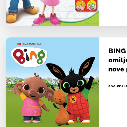
BING 
omilj
nove 
POGLEDAJ 