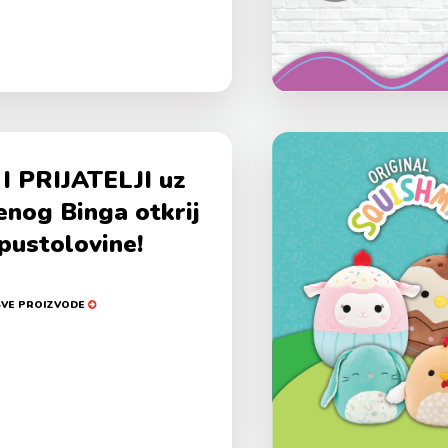
I PRIJATELJI uz
enog Binga otkrij
pustolovine!
SVE PROIZVODE