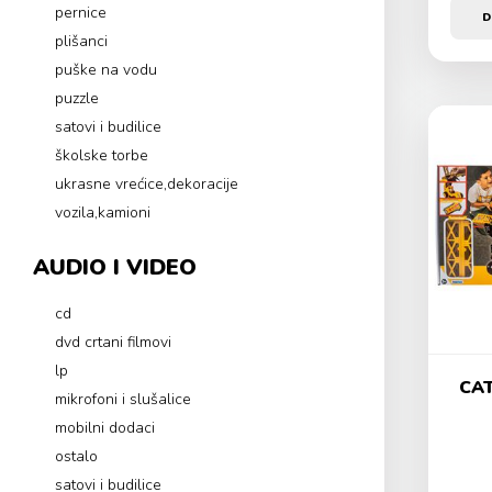
pernice
D
plišanci
puške na vodu
puzzle
satovi i budilice
školske torbe
ukrasne vrećice,dekoracije
vozila,kamioni
AUDIO I VIDEO
cd
dvd crtani filmovi
lp
CAT
mikrofoni i slušalice
mobilni dodaci
ostalo
satovi i budilice