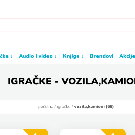
ačke ↓
audio i video ↓
knjige ↓
brendovi
akcij
IGRAČKE - VOZILA,KAMIO
početna
/
igračke
/
vozila,kamioni (68)