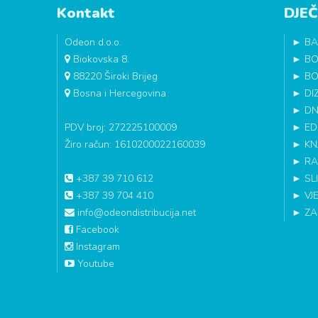
Kontakt
DJEČ
Odeon d.o.o.
►
BA
Biokovska 8.
►
BO
88220 Široki Brijeg
►
BO
Bosna i Hercegovina
►
DI
►
DN
PDV broj: 272225100009
►
ED
Žiro račun: 1610200022160039
►
KN
►
RA
+387 39 710 612
►
SL
+387 39 704 410
►
VJ
info@odeondistribucija.net
►
ZA
Facebook
Instagram
Youtube