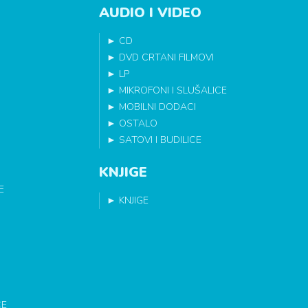
AUDIO I VIDEO
►
CD
►
DVD CRTANI FILMOVI
►
LP
►
MIKROFONI I SLUŠALICE
►
MOBILNI DODACI
►
OSTALO
►
SATOVI I BUDILICE
KNJIGE
E
►
KNJIGE
CE