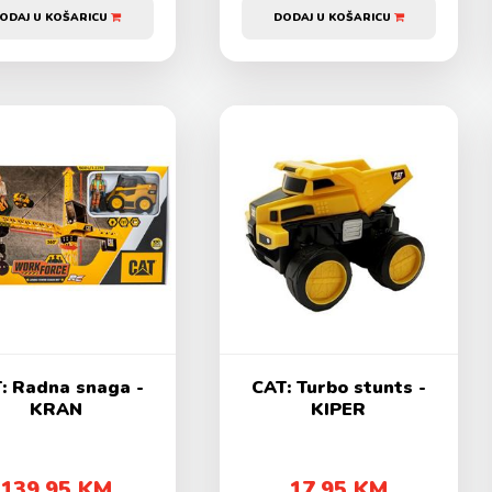
ODAJ U KOŠARICU
DODAJ U KOŠARICU
: Radna snaga -
CAT: Turbo stunts -
KRAN
KIPER
139,95 KM
17,95 KM