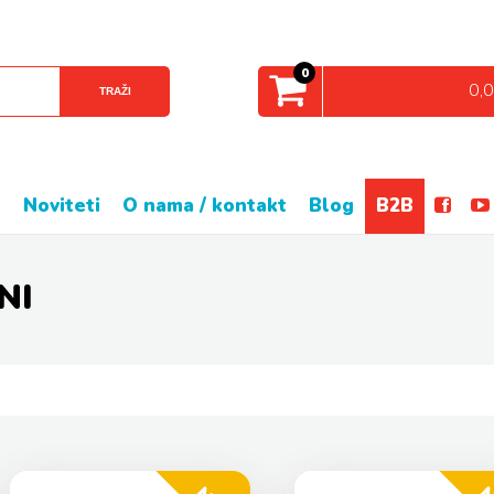
0
0,
TRAŽI
e
noviteti
o nama / kontakt
blog
B2B
NI