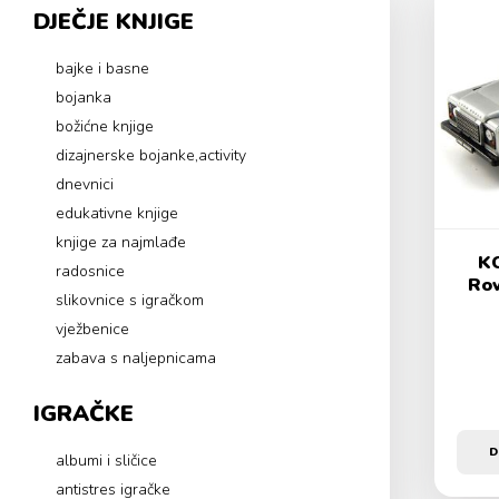
DJEČJE KNJIGE
bajke i basne
bojanka
božićne knjige
dizajnerske bojanke,activity
dnevnici
edukativne knjige
knjige za najmlađe
KC
radosnice
Rov
slikovnice s igračkom
vježbenice
zabava s naljepnicama
IGRAČKE
D
albumi i sličice
antistres igračke