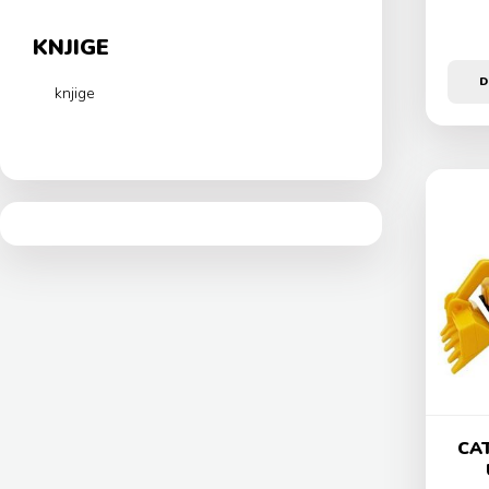
KNJIGE
D
knjige
CAT