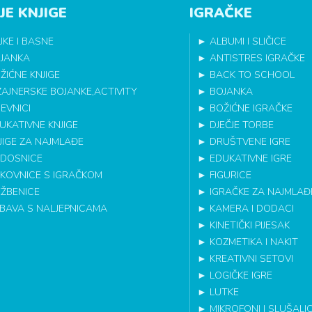
JE KNJIGE
IGRAČKE
JKE I BASNE
►
ALBUMI I SLIČICE
JANKA
►
ANTISTRES IGRAČKE
ŽIĆNE KNJIGE
►
BACK TO SCHOOL
ZAJNERSKE BOJANKE,ACTIVITY
►
BOJANKA
EVNICI
►
BOŽIĆNE IGRAČKE
UKATIVNE KNJIGE
►
DJEČJE TORBE
JIGE ZA NAJMLAĐE
►
DRUŠTVENE IGRE
DOSNICE
►
EDUKATIVNE IGRE
IKOVNICE S IGRAČKOM
►
FIGURICE
EŽBENICE
►
IGRAČKE ZA NAJMLAĐ
BAVA S NALJEPNICAMA
►
KAMERA I DODACI
►
KINETIČKI PIJESAK
►
KOZMETIKA I NAKIT
►
KREATIVNI SETOVI
►
LOGIČKE IGRE
►
LUTKE
►
MIKROFONI I SLUŠALI