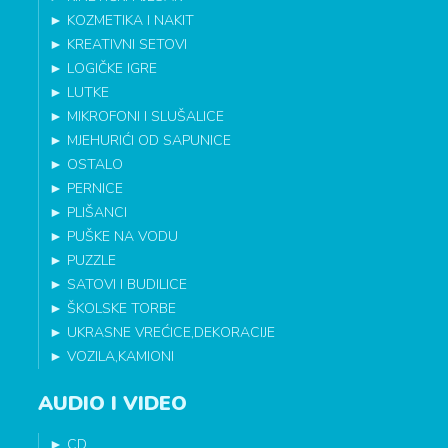
►
KOZMETIKA I NAKIT
►
KREATIVNI SETOVI
►
LOGIČKE IGRE
►
LUTKE
►
MIKROFONI I SLUŠALICE
►
MJEHURIĆI OD SAPUNICE
►
OSTALO
►
PERNICE
►
PLIŠANCI
►
PUŠKE NA VODU
►
PUZZLE
►
SATOVI I BUDILICE
►
ŠKOLSKE TORBE
►
UKRASNE VREĆICE,DEKORACIJE
►
VOZILA,KAMIONI
AUDIO I VIDEO
►
CD