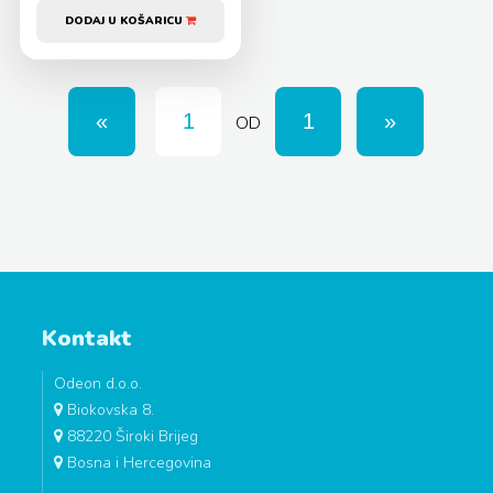
DODAJ U KOŠARICU
OD
Kontakt
Odeon d.o.o.
Biokovska 8.
88220 Široki Brijeg
Bosna i Hercegovina