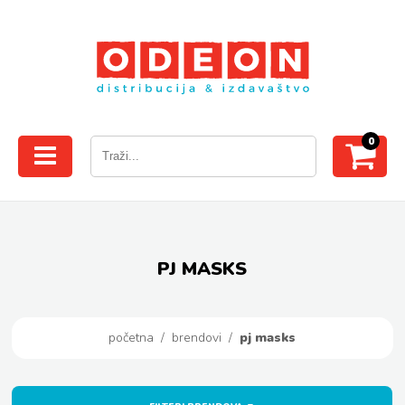
0
PJ MASKS
početna
/
brendovi
/
pj masks