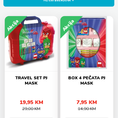
FILTERI BRENDOVA ▼
Akcija
Akcija
TRAVEL SET PJ
BOX 4 PEČATA PJ
MASK
MASK
19,95 KM
7,95 KM
29,00 KM
14,90 KM