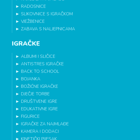
►
RADOSNICE
►
SLIKOVNICE S IGRAČKOM
►
VJEŽBENICE
►
ZABAVA S NALJEPNICAMA
IGRAČKE
►
ALBUMI I SLIČICE
►
ANTISTRES IGRAČKE
►
BACK TO SCHOOL
►
BOJANKA
►
BOŽIĆNE IGRAČKE
►
DJEČJE TORBE
►
DRUŠTVENE IGRE
►
EDUKATIVNE IGRE
►
FIGURICE
►
IGRAČKE ZA NAJMLAĐE
►
KAMERA I DODACI
►
KINETIČKI PIJESAK