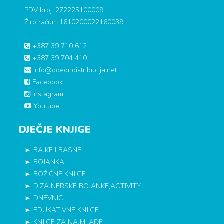
PDV broj: 272225100009
Žiro račun: 1610200022160039
+387 39 710 612
+387 39 704 410
info@odeondistribucija.net
Facebook
Instagram
Youtube
DJEČJE KNJIGE
►
BAJKE I BASNE
►
BOJANKA
►
BOŽIĆNE KNJIGE
►
DIZAJNERSKE BOJANKE,ACTIVITY
►
DNEVNICI
►
EDUKATIVNE KNJIGE
►
KNJIGE ZA NAJMLAĐE