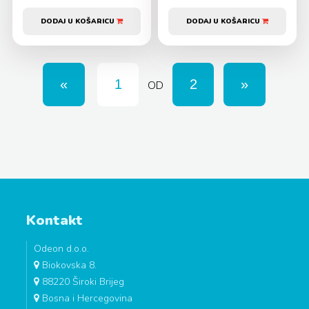
DODAJ U KOŠARICU
DODAJ U KOŠARICU
OD
Kontakt
Odeon d.o.o.
Biokovska 8.
88220 Široki Brijeg
Bosna i Hercegovina