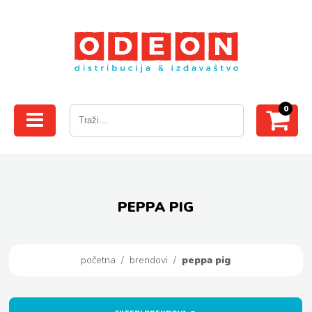
0
PEPPA PIG
početna
/
brendovi
/
peppa pig