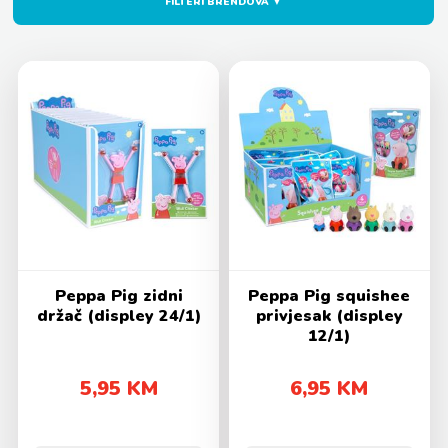
FILTERI BRENDOVA ▼
Peppa Pig zidni
Peppa Pig squishee
držač (displey 24/1)
privjesak (displey
12/1)
5,95 KM
6,95 KM