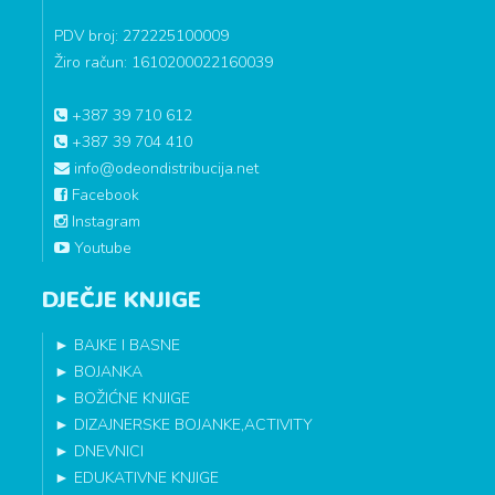
PDV broj: 272225100009
Žiro račun: 1610200022160039
+387 39 710 612
+387 39 704 410
info@odeondistribucija.net
Facebook
Instagram
Youtube
DJEČJE KNJIGE
►
BAJKE I BASNE
►
BOJANKA
►
BOŽIĆNE KNJIGE
►
DIZAJNERSKE BOJANKE,ACTIVITY
►
DNEVNICI
►
EDUKATIVNE KNJIGE