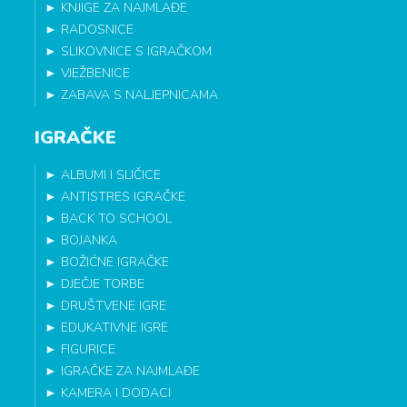
►
KNJIGE ZA NAJMLAĐE
►
RADOSNICE
►
SLIKOVNICE S IGRAČKOM
►
VJEŽBENICE
►
ZABAVA S NALJEPNICAMA
IGRAČKE
►
ALBUMI I SLIČICE
►
ANTISTRES IGRAČKE
►
BACK TO SCHOOL
►
BOJANKA
►
BOŽIĆNE IGRAČKE
►
DJEČJE TORBE
►
DRUŠTVENE IGRE
►
EDUKATIVNE IGRE
►
FIGURICE
►
IGRAČKE ZA NAJMLAĐE
►
KAMERA I DODACI