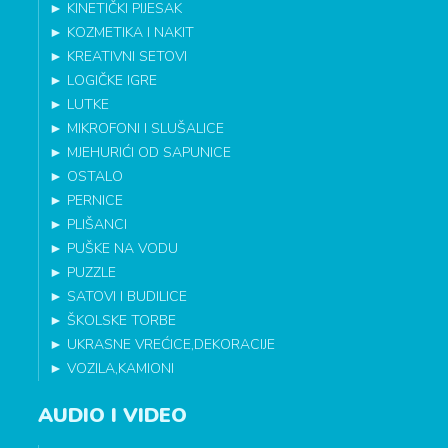
►
KINETIČKI PIJESAK
►
KOZMETIKA I NAKIT
►
KREATIVNI SETOVI
►
LOGIČKE IGRE
►
LUTKE
►
MIKROFONI I SLUŠALICE
►
MJEHURIĆI OD SAPUNICE
►
OSTALO
►
PERNICE
►
PLIŠANCI
►
PUŠKE NA VODU
►
PUZZLE
►
SATOVI I BUDILICE
►
ŠKOLSKE TORBE
►
UKRASNE VREĆICE,DEKORACIJE
►
VOZILA,KAMIONI
AUDIO I VIDEO