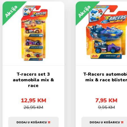
Akcija
Akcija
T-racers set 3
T-Racers automobi
automobila mix &
mix & race bliste
race
12,95 KM
7,95 KM
26,95 KM
9,95 KM
DODAJ U KOŠARICU
DODAJ U KOŠARICU