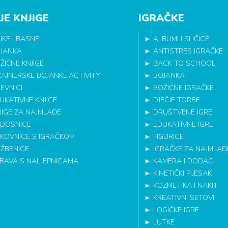
JE KNJIGE
IGRAČKE
JKE I BASNE
►
ALBUMI I SLIČICE
JANKA
►
ANTISTRES IGRAČKE
ŽIĆNE KNJIGE
►
BACK TO SCHOOL
ZAJNERSKE BOJANKE,ACTIVITY
►
BOJANKA
EVNICI
►
BOŽIĆNE IGRAČKE
UKATIVNE KNJIGE
►
DJEČJE TORBE
JIGE ZA NAJMLAĐE
►
DRUŠTVENE IGRE
DOSNICE
►
EDUKATIVNE IGRE
IKOVNICE S IGRAČKOM
►
FIGURICE
EŽBENICE
►
IGRAČKE ZA NAJMLAĐ
BAVA S NALJEPNICAMA
►
KAMERA I DODACI
►
KINETIČKI PIJESAK
►
KOZMETIKA I NAKIT
►
KREATIVNI SETOVI
►
LOGIČKE IGRE
►
LUTKE