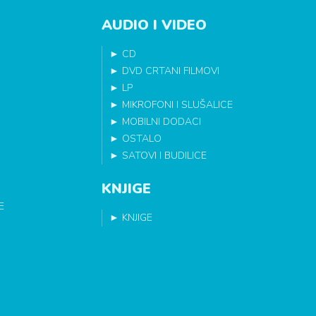
AUDIO I VIDEO
►
CD
►
DVD CRTANI FILMOVI
►
LP
►
MIKROFONI I SLUŠALICE
►
MOBILNI DODACI
►
OSTALO
►
SATOVI I BUDILICE
KNJIGE
E
►
KNJIGE