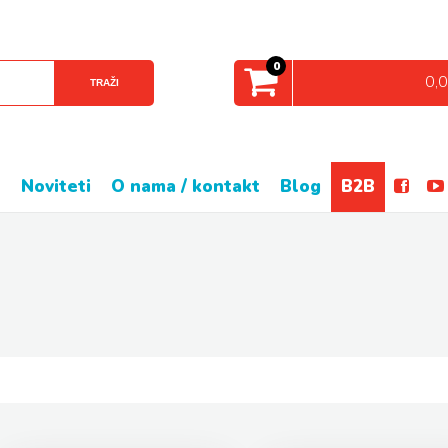
0
0,
TRAŽI
e
noviteti
o nama / kontakt
blog
B2B