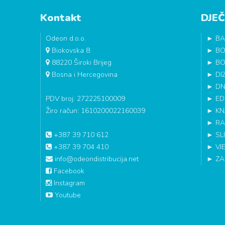
Kontakt
DJEČ
Odeon d.o.o.
►
BA
Biokovska 8.
►
BO
88220 Široki Brijeg
►
BO
Bosna i Hercegovina
►
DI
►
DN
PDV broj: 272225100009
►
ED
Žiro račun: 1610200022160039
►
KN
►
RA
+387 39 710 612
►
SL
+387 39 704 410
►
VJ
info@odeondistribucija.net
►
ZA
Facebook
Instagram
Youtube