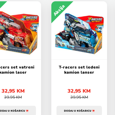
Akcija
acers set vatreni
T-racers set ledeni
kamion laser
kamion lanser
32,95 KM
32,95 KM
39,95 KM
39,95 KM
ODAJ U KOŠARICU
DODAJ U KOŠARICU