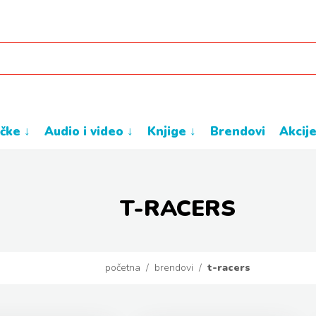
ačke ↓
audio i video ↓
knjige ↓
brendovi
akcij
T-RACERS
početna
/
brendovi
/
t-racers