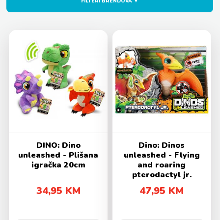
FILTERI BRENDOVA ▼
DINO: Dino
Dino: Dinos
unleashed - Plišana
unleashed - Flying
igračka 20cm
and roaring
pterodactyl jr.
pomična figura
34,95 KM
47,95 KM