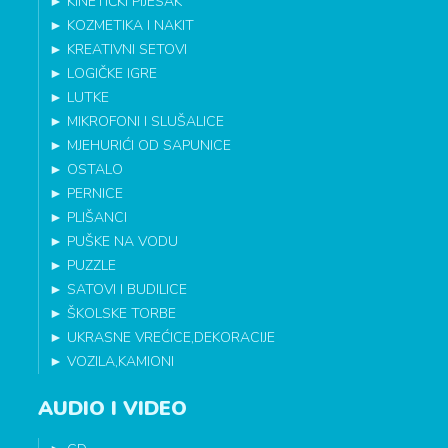
►
KINETIČKI PIJESAK
►
KOZMETIKA I NAKIT
►
KREATIVNI SETOVI
►
LOGIČKE IGRE
►
LUTKE
►
MIKROFONI I SLUŠALICE
►
MJEHURIĆI OD SAPUNICE
►
OSTALO
►
PERNICE
►
PLIŠANCI
►
PUŠKE NA VODU
►
PUZZLE
►
SATOVI I BUDILICE
►
ŠKOLSKE TORBE
►
UKRASNE VREĆICE,DEKORACIJE
►
VOZILA,KAMIONI
AUDIO I VIDEO