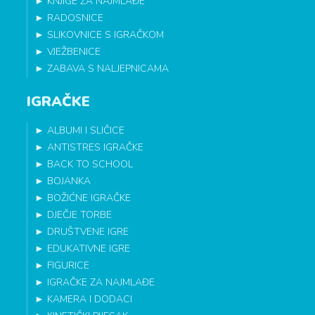
►
KNJIGE ZA NAJMLAĐE
►
RADOSNICE
►
SLIKOVNICE S IGRAČKOM
►
VJEŽBENICE
►
ZABAVA S NALJEPNICAMA
IGRAČKE
►
ALBUMI I SLIČICE
►
ANTISTRES IGRAČKE
►
BACK TO SCHOOL
►
BOJANKA
►
BOŽIĆNE IGRAČKE
►
DJEČJE TORBE
►
DRUŠTVENE IGRE
►
EDUKATIVNE IGRE
►
FIGURICE
►
IGRAČKE ZA NAJMLAĐE
►
KAMERA I DODACI