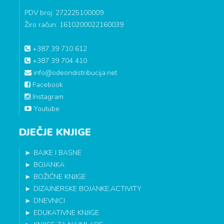
PDV broj: 272225100009
Žiro račun: 1610200022160039
+387 39 710 612
+387 39 704 410
info@odeondistribucija.net
Facebook
Instagram
Youtube
DJEČJE KNJIGE
►
BAJKE I BASNE
►
BOJANKA
►
BOŽIĆNE KNJIGE
►
DIZAJNERSKE BOJANKE,ACTIVITY
►
DNEVNICI
►
EDUKATIVNE KNJIGE