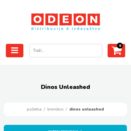
0
Dinos Unleashed
početna
/
brendovi
/
dinos unleashed