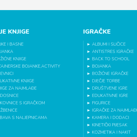
JE KNJIGE
IGRAČKE
JKE I BASNE
►
ALBUMI I SLIČICE
JANKA
►
ANTISTRES IGRAČKE
ŽIĆNE KNJIGE
►
BACK TO SCHOOL
ZAJNERSKE BOJANKE,ACTIVITY
►
BOJANKA
EVNICI
►
BOŽIĆNE IGRAČKE
UKATIVNE KNJIGE
►
DJEČJE TORBE
JIGE ZA NAJMLAĐE
►
DRUŠTVENE IGRE
DOSNICE
►
EDUKATIVNE IGRE
IKOVNICE S IGRAČKOM
►
FIGURICE
EŽBENICE
►
IGRAČKE ZA NAJMLAĐ
BAVA S NALJEPNICAMA
►
KAMERA I DODACI
►
KINETIČKI PIJESAK
►
KOZMETIKA I NAKIT