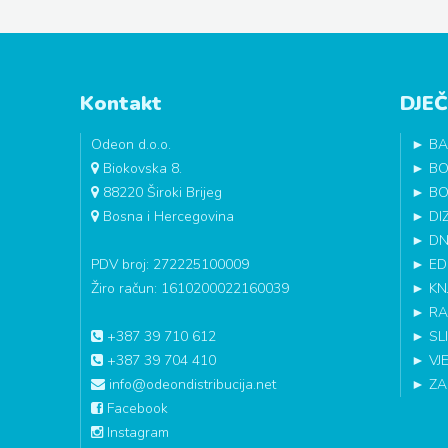
Kontakt
DJEČ
Odeon d.o.o.
►
BA
Biokovska 8.
►
BO
88220 Široki Brijeg
►
BO
Bosna i Hercegovina
►
DI
►
DN
PDV broj: 272225100009
►
ED
Žiro račun: 1610200022160039
►
KN
►
RA
+387 39 710 612
►
SL
+387 39 704 410
►
VJ
info@odeondistribucija.net
►
ZA
Facebook
Instagram