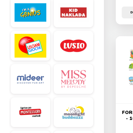
D
FOR:
- 1