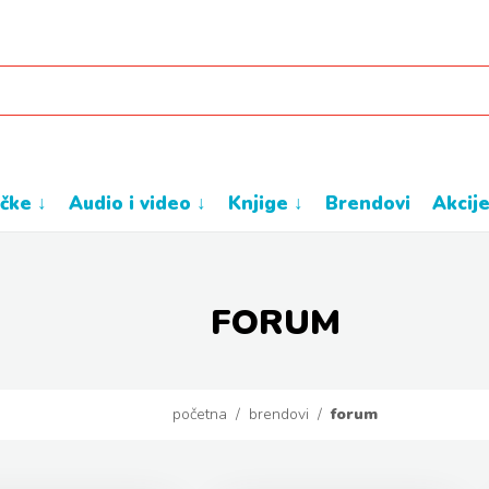
ačke ↓
audio i video ↓
knjige ↓
brendovi
akcij
FORUM
početna
/
brendovi
/
forum