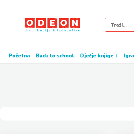
početna
back to school
dječje knjige ↓
igr