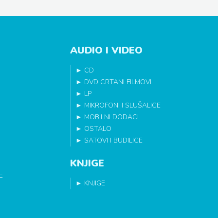
AUDIO I VIDEO
►
CD
►
DVD CRTANI FILMOVI
►
LP
►
MIKROFONI I SLUŠALICE
►
MOBILNI DODACI
►
OSTALO
►
SATOVI I BUDILICE
KNJIGE
E
►
KNJIGE