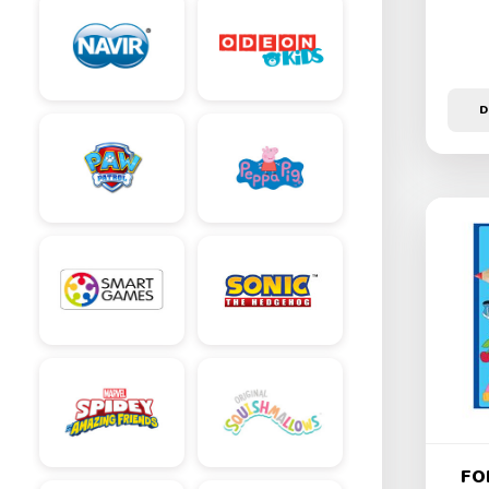
D
FOR