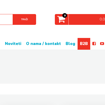
0
0,
TRAŽI
e
noviteti
o nama / kontakt
blog
B2B