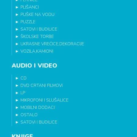
►
PLIŠANCI
►
PUŠKE NA VODU
►
PUZZLE
►
SATOVI I BUDILICE
►
ŠKOLSKE TORBE
►
UKRASNE VREĆICE,DEKORACIJE
►
VOZILA,KAMIONI
AUDIO I VIDEO
►
CD
►
DVD CRTANI FILMOVI
►
LP
►
MIKROFONI I SLUŠALICE
►
MOBILNI DODACI
►
OSTALO
►
SATOVI I BUDILICE
KNJIGE