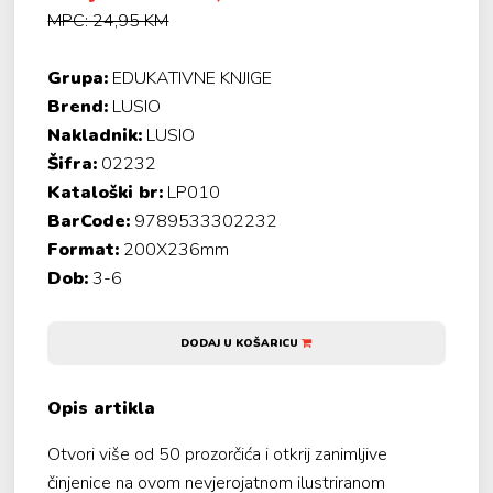
MPC: 24,95 KM
Grupa:
EDUKATIVNE KNJIGE
Brend:
LUSIO
Nakladnik:
LUSIO
Šifra:
02232
Kataloški br:
LP010
BarCode:
9789533302232
Format:
200X236mm
Dob:
3-6
DODAJ U KOŠARICU
Opis artikla
Otvori više od 50 prozorčića i otkrij zanimljive
činjenice na ovom nevjerojatnom ilustriranom