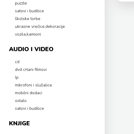
puzzle
satovi i budilice
školske torbe
ukrasne vrećice,dekoracije
vozila,kamioni
AUDIO I VIDEO
cd
dvd crtani filmovi
lp
mikrofoni i slušalice
mobilni dodaci
ostalo
satovi i budilice
KNJIGE