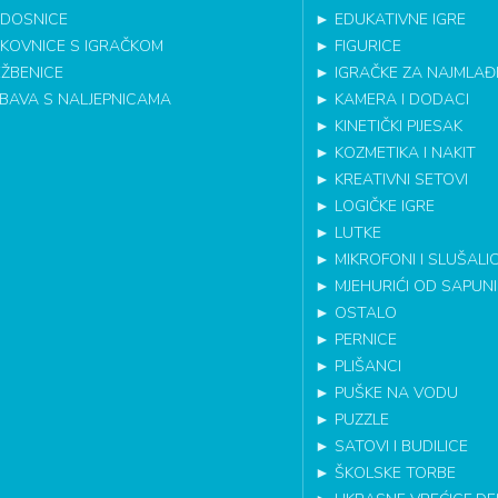
DOSNICE
►
EDUKATIVNE IGRE
IKOVNICE S IGRAČKOM
►
FIGURICE
EŽBENICE
►
IGRAČKE ZA NAJMLAĐ
BAVA S NALJEPNICAMA
►
KAMERA I DODACI
►
KINETIČKI PIJESAK
►
KOZMETIKA I NAKIT
►
KREATIVNI SETOVI
►
LOGIČKE IGRE
►
LUTKE
►
MIKROFONI I SLUŠALI
►
MJEHURIĆI OD SAPUN
►
OSTALO
►
PERNICE
►
PLIŠANCI
►
PUŠKE NA VODU
►
PUZZLE
►
SATOVI I BUDILICE
►
ŠKOLSKE TORBE