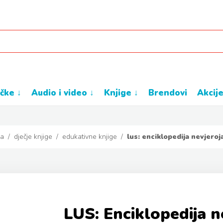
ačke ↓
audio i video ↓
knjige ↓
brendovi
akcij
na
/
dječje knjige
/
edukativne knjige
/
lus: enciklopedija nevjeroj
LUS: Enciklopedija ne