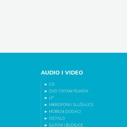
AUDIO I VIDEO
►
CD
►
DVD CRTANI FILMOVI
►
LP
►
MIKROFONI I SLUŠALICE
►
MOBILNI DODACI
►
OSTALO
►
SATOVI I BUDILICE