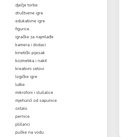
dječje torbe
društvene igre
edukativne igre
figurice
igračke za najmlađe
kamera i dodaci
kinetički pijesak
kozmetika i nakit
kreativni setovi
logičke igre
lutke
mikrofoni i slušalice
mjehurići od sapunice
ostalo
pernice
plišanci
puške na vodu