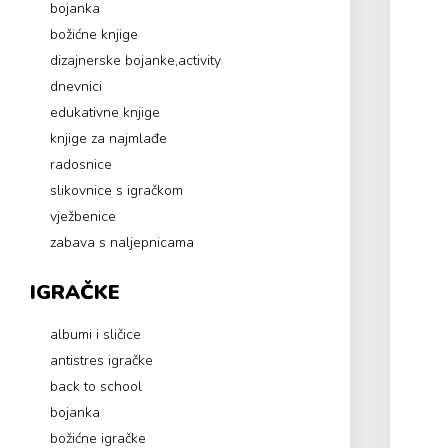
bojanka
božićne knjige
dizajnerske bojanke,activity
dnevnici
edukativne knjige
knjige za najmlađe
radosnice
slikovnice s igračkom
vježbenice
zabava s naljepnicama
IGRAČKE
albumi i sličice
antistres igračke
back to school
bojanka
božićne igračke