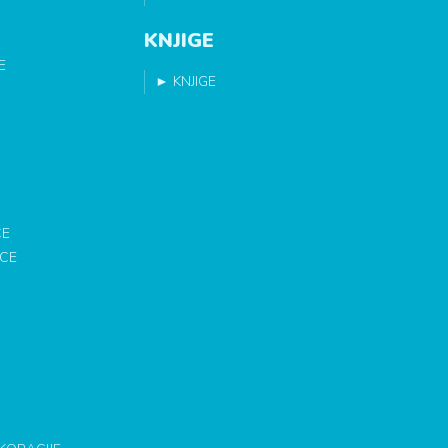
KNJIGE
E
►
KNJIGE
CE
ICE