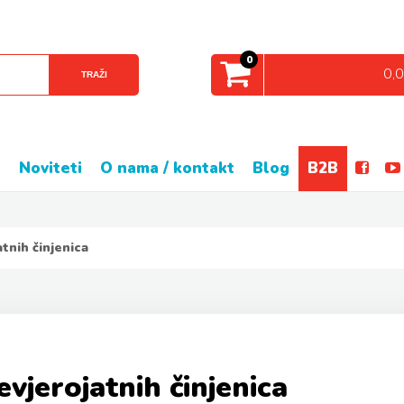
0
0,
TRAŽI
e
noviteti
o nama / kontakt
blog
B2B
atnih činjenica
vjerojatnih činjenica