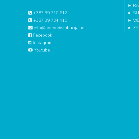
►
RA
+387 39 710 612
►
SL
+387 39 704 410
►
VJ
info@odeondistribucija.net
►
ZA
Facebook
Instagram
Youtube