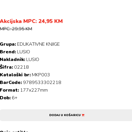
Akcijska MPC: 24,95 KM
MPC: 29,95 KM
Grupa:
EDUKATIVNE KNJIGE
Brend:
LUSIO
Nakladnik:
LUSIO
Šifra:
02218
Kataloški br:
MKP003
BarCode:
9789533302218
Format:
177x227mm
Dob:
6+
DODAJ U KOŠARICU