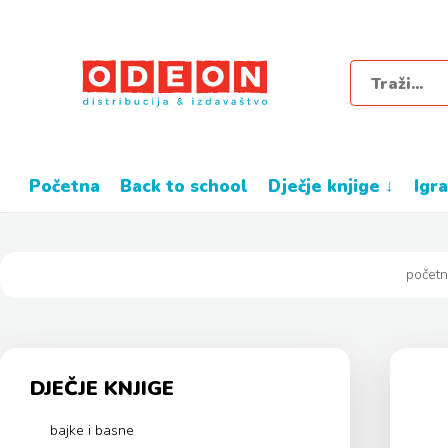
početna
back to school
dječje knjige ↓
igr
počet
DJEČJE KNJIGE
bajke i basne