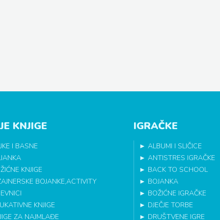
JE KNJIGE
IGRAČKE
JKE I BASNE
►
ALBUMI I SLIČICE
JANKA
►
ANTISTRES IGRAČKE
ŽIĆNE KNJIGE
►
BACK TO SCHOOL
ZAJNERSKE BOJANKE,ACTIVITY
►
BOJANKA
EVNICI
►
BOŽIĆNE IGRAČKE
UKATIVNE KNJIGE
►
DJEČJE TORBE
JIGE ZA NAJMLAĐE
►
DRUŠTVENE IGRE