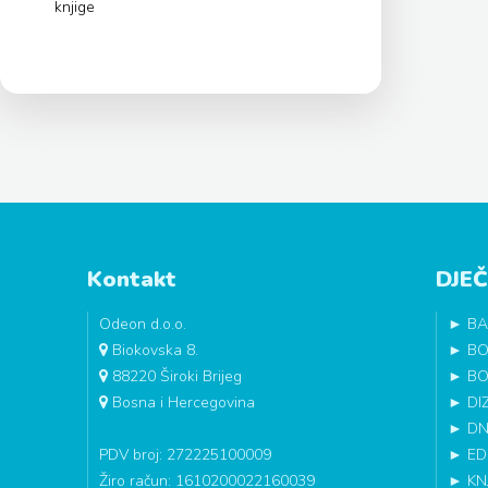
knjige
Kontakt
DJEČ
Odeon d.o.o.
►
BA
Biokovska 8.
►
BO
88220 Široki Brijeg
►
BO
Bosna i Hercegovina
►
DI
►
DN
PDV broj: 272225100009
►
ED
Žiro račun: 1610200022160039
►
KN