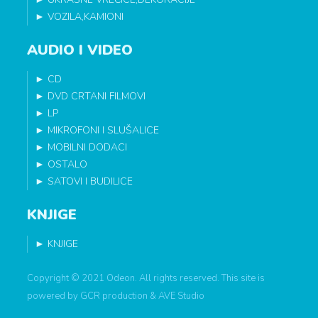
►
VOZILA,KAMIONI
AUDIO I VIDEO
►
CD
►
DVD CRTANI FILMOVI
►
LP
►
MIKROFONI I SLUŠALICE
►
MOBILNI DODACI
►
OSTALO
►
SATOVI I BUDILICE
KNJIGE
►
KNJIGE
Copyright © 2021 Odeon. All rights reserved. This site is
powered by
GCR production
&
AVE Studio