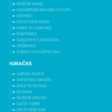
►
BOŽIĆNE KNJIGE
►
DIZAJNERSKE BOJANKE,ACTIVITY
►
DNEVNICI
►
EDUKATIVNE KNJIGE
►
KNJIGE ZA NAJMLAĐE
►
RADOSNICE
►
SLIKOVNICE S IGRAČKOM
►
VJEŽBENICE
►
ZABAVA S NALJEPNICAMA
IGRAČKE
►
ALBUMI I SLIČICE
►
ANTISTRES IGRAČKE
►
BACK TO SCHOOL
►
BOJANKA
►
BOŽIĆNE IGRAČKE
►
DJEČJE TORBE
►
DRUŠTVENE IGRE