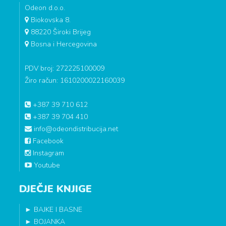
Odeon d.o.o.
Biokovska 8.
88220 Široki Brijeg
Bosna i Hercegovina
PDV broj: 272225100009
Žiro račun: 1610200022160039
+387 39 710 612
+387 39 704 410
info@odeondistribucija.net
Facebook
Instagram
Youtube
DJEČJE KNJIGE
►
BAJKE I BASNE
►
BOJANKA