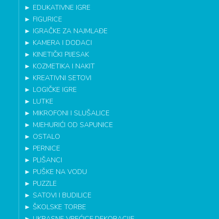
►
EDUKATIVNE IGRE
►
FIGURICE
►
IGRAČKE ZA NAJMLAĐE
►
KAMERA I DODACI
►
KINETIČKI PIJESAK
►
KOZMETIKA I NAKIT
►
KREATIVNI SETOVI
►
LOGIČKE IGRE
►
LUTKE
►
MIKROFONI I SLUŠALICE
►
MJEHURIĆI OD SAPUNICE
►
OSTALO
►
PERNICE
►
PLIŠANCI
►
PUŠKE NA VODU
►
PUZZLE
►
SATOVI I BUDILICE
►
ŠKOLSKE TORBE
►
UKRASNE VREĆICE,DEKORACIJE