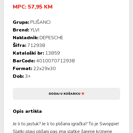
MPC: 57,95 KM
Grupa:
PLIŠANCI
Brend:
YLVI
Nakladnik:
DEPESCHE
Šifra:
712938
Kataloški br:
13859
BarCode:
4010070712938
Format:
22x29x30
Dob:
3+
DODAJ U KOŠARICU
Opis artikla
Je li to jastuk? Je li to plišana igračka? To je Swoppie!
Slatki plavi plišani pas ima slatke šarene krznene