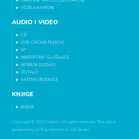
►
UKRASNE VREĆICE,DEKORACIJE
►
VOZILA,KAMIONI
AUDIO I VIDEO
►
CD
►
DVD CRTANI FILMOVI
►
LP
►
MIKROFONI I SLUŠALICE
►
MOBILNI DODACI
►
OSTALO
►
SATOVI I BUDILICE
KNJIGE
►
KNJIGE
Copyright © 2021 Odeon. All rights reserved. This site is
powered by
GCR production
&
AVE Studio