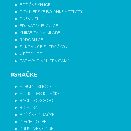
►
BOŽIĆNE KNJIGE
►
DIZAJNERSKE BOJANKE,ACTIVITY
►
DNEVNICI
►
EDUKATIVNE KNJIGE
►
KNJIGE ZA NAJMLAĐE
►
RADOSNICE
►
SLIKOVNICE S IGRAČKOM
►
VJEŽBENICE
►
ZABAVA S NALJEPNICAMA
IGRAČKE
►
ALBUMI I SLIČICE
►
ANTISTRES IGRAČKE
►
BACK TO SCHOOL
►
BOJANKA
►
BOŽIĆNE IGRAČKE
►
DJEČJE TORBE
►
DRUŠTVENE IGRE