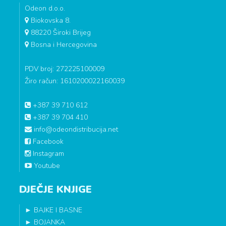
Odeon d.o.o.
Biokovska 8.
88220 Široki Brijeg
Bosna i Hercegovina
PDV broj: 272225100009
Žiro račun: 1610200022160039
+387 39 710 612
+387 39 704 410
info@odeondistribucija.net
Facebook
Instagram
Youtube
DJEČJE KNJIGE
►
BAJKE I BASNE
►
BOJANKA