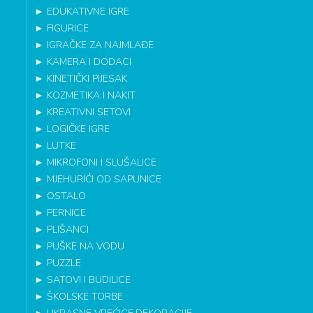
►
EDUKATIVNE IGRE
►
FIGURICE
►
IGRAČKE ZA NAJMLAĐE
►
KAMERA I DODACI
►
KINETIČKI PIJESAK
►
KOZMETIKA I NAKIT
►
KREATIVNI SETOVI
►
LOGIČKE IGRE
►
LUTKE
►
MIKROFONI I SLUŠALICE
►
MJEHURIĆI OD SAPUNICE
►
OSTALO
►
PERNICE
►
PLIŠANCI
►
PUŠKE NA VODU
►
PUZZLE
►
SATOVI I BUDILICE
►
ŠKOLSKE TORBE