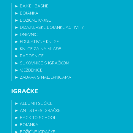
►
BAJKE I BASNE
►
BOJANKA
►
BOŽIĆNE KNJIGE
►
DIZAJNERSKE BOJANKE,ACTIVITY
►
DNEVNICI
►
EDUKATIVNE KNJIGE
►
KNJIGE ZA NAJMLAĐE
►
RADOSNICE
►
SLIKOVNICE S IGRAČKOM
►
VJEŽBENICE
►
ZABAVA S NALJEPNICAMA
IGRAČKE
►
ALBUMI I SLIČICE
►
ANTISTRES IGRAČKE
►
BACK TO SCHOOL
►
BOJANKA
►
BOŽIĆNE IGRAČKE