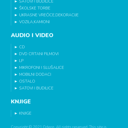
►
SATOVI I BUDILICE
►
ŠKOLSKE TORBE
►
UKRASNE VREĆICE,DEKORACIJE
►
VOZILA,KAMIONI
AUDIO I VIDEO
►
CD
►
DVD CRTANI FILMOVI
►
LP
►
MIKROFONI I SLUŠALICE
►
MOBILNI DODACI
►
OSTALO
►
SATOVI I BUDILICE
KNJIGE
►
KNJIGE
Copyright © 2021 Odeon. All rights reserved. This site is