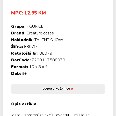
MPC: 12,95 KM
Grupa:
FIGURICE
Brend:
Creature cases
Nakladnik:
TALENT SHOW
Šifra:
88079
Kataloški br:
88079
BarCode:
7290117588079
Format:
10 x 8 x 4
Dob:
3+
DODAJ U KOŠARICU
Opis artikla
Jeste li spremni za akciju, avanturu i misije sa