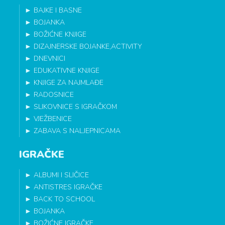
►
BAJKE I BASNE
►
BOJANKA
►
BOŽIĆNE KNJIGE
►
DIZAJNERSKE BOJANKE,ACTIVITY
►
DNEVNICI
►
EDUKATIVNE KNJIGE
►
KNJIGE ZA NAJMLAĐE
►
RADOSNICE
►
SLIKOVNICE S IGRAČKOM
►
VJEŽBENICE
►
ZABAVA S NALJEPNICAMA
IGRAČKE
►
ALBUMI I SLIČICE
►
ANTISTRES IGRAČKE
►
BACK TO SCHOOL
►
BOJANKA
►
BOŽIĆNE IGRAČKE