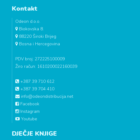
Kontakt
Odeon d.o.o.
Biokovska 8.
88220 Široki Brijeg
Bosna i Hercegovina
PDV broj: 272225100009
Žiro račun: 1610200022160039
+387 39 710 612
+387 39 704 410
info@odeondistribucija.net
Facebook
Instagram
Youtube
DJEČJE KNJIGE