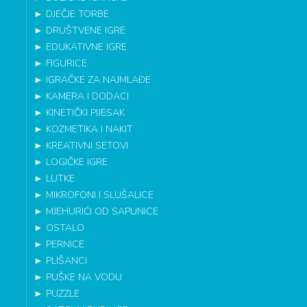
►
DJEČJE TORBE
►
DRUŠTVENE IGRE
►
EDUKATIVNE IGRE
►
FIGURICE
►
IGRAČKE ZA NAJMLAĐE
►
KAMERA I DODACI
►
KINETIČKI PIJESAK
►
KOZMETIKA I NAKIT
►
KREATIVNI SETOVI
►
LOGIČKE IGRE
►
LUTKE
►
MIKROFONI I SLUŠALICE
►
MJEHURIĆI OD SAPUNICE
►
OSTALO
►
PERNICE
►
PLIŠANCI
►
PUŠKE NA VODU
►
PUZZLE