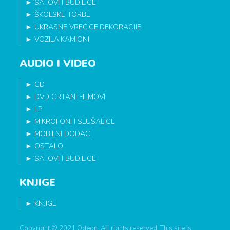
►
SATOVI I BUDILICE
►
ŠKOLSKE TORBE
►
UKRASNE VREĆICE,DEKORACIJE
►
VOZILA,KAMIONI
AUDIO I VIDEO
►
CD
►
DVD CRTANI FILMOVI
►
LP
►
MIKROFONI I SLUŠALICE
►
MOBILNI DODACI
►
OSTALO
►
SATOVI I BUDILICE
KNJIGE
►
KNJIGE
Copyright © 2021 Odeon. All rights reserved. This site is