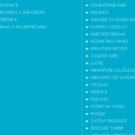
DOSNICE
►
EDUKATIVNE IGRE
IKOVNICE S IGRAČKOM
►
FIGURICE
EŽBENICE
►
IGRAČKE ZA NAJMLAĐ
BAVA S NALJEPNICAMA
►
KAMERA I DODACI
►
KINETIČKI PIJESAK
►
KOZMETIKA I NAKIT
►
KREATIVNI SETOVI
►
LOGIČKE IGRE
►
LUTKE
►
MIKROFONI I SLUŠALI
►
MJEHURIĆI OD SAPUN
►
OSTALO
►
PERNICE
►
PLIŠANCI
►
PUŠKE NA VODU
►
PUZZLE
►
SATOVI I BUDILICE
►
ŠKOLSKE TORBE