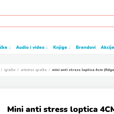
ačke ↓
audio i video ↓
knjige ↓
brendovi
akcij
/
igračke
/
antistres igračke
/
mini anti stress loptica 4cm (fidg
Mini anti stress loptica 