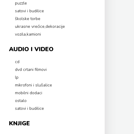
puzzle
satovi i budilice
školske torbe
ukrasne vrećice,dekoracije
vozila,kamioni
AUDIO I VIDEO
cd
dvd crtani filmovi
lp
mikrofoni i slušalice
mobilni dodaci
ostalo
satovi i budilice
KNJIGE