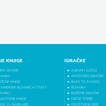
JE KNJIGE
IGRAČKE
JKE I BASNE
►
ALBUMI I SLIČICE
JANKA
►
ANTISTRES IGRAČKE
ŽIĆNE KNJIGE
►
BACK TO SCHOOL
ZAJNERSKE BOJANKE,ACTIVITY
►
BOJANKA
EVNICI
►
BOŽIĆNE IGRAČKE
UKATIVNE KNJIGE
►
DJEČJE TORBE
JIGE ZA NAJMLAĐE
►
DRUŠTVENE IGRE