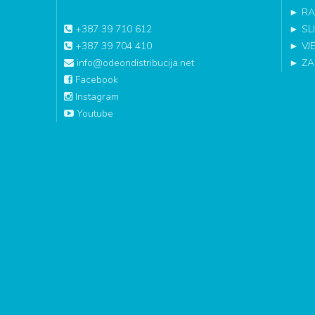
►
RA
+387 39 710 612
►
SL
+387 39 704 410
►
VJ
info@odeondistribucija.net
►
ZA
Facebook
Instagram
Youtube