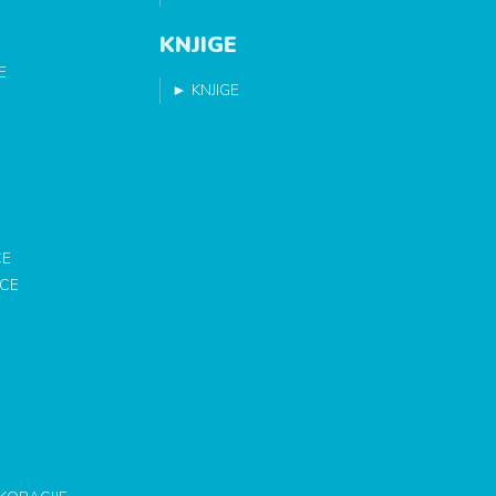
KNJIGE
E
►
KNJIGE
CE
ICE