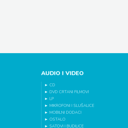
AUDIO I VIDEO
►
CD
►
DVD CRTANI FILMOVI
►
LP
►
MIKROFONI I SLUŠALICE
►
MOBILNI DODACI
►
OSTALO
►
SATOVI I BUDILICE