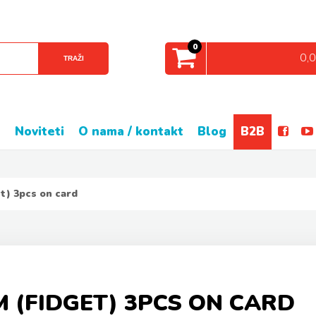
0
0,
TRAŽI
e
noviteti
o nama / kontakt
blog
B2B
et) 3pcs on card
4CM (FIDGET) 3PCS ON CARD