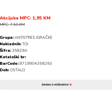
Akcijska MPC: 1,95 KM
MPC: 7,50 KM
Grupa:
ANTISTRES IGRAČKE
Nakladnik:
TOI
Šifra:
35829A
Kataloški br:
BarCode:
8719904358293
Dob:
OSTALO
DODAJ U KOŠARICU