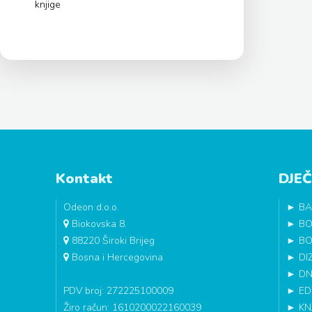
knjige
Kontakt
DJEČ
Odeon d.o.o.
►
BA
Biokovska 8.
►
BO
88220 Široki Brijeg
►
BO
Bosna i Hercegovina
►
DI
►
DN
PDV broj: 272225100009
►
ED
Žiro račun: 1610200022160039
►
KN