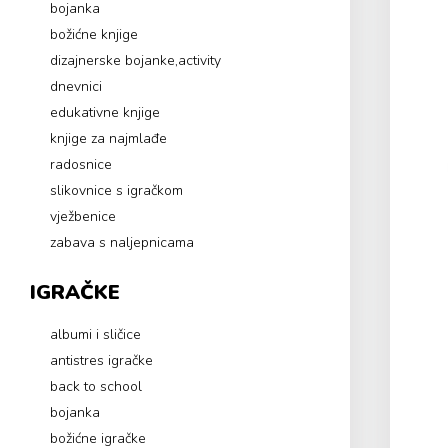
bojanka
božićne knjige
dizajnerske bojanke,activity
dnevnici
edukativne knjige
knjige za najmlađe
radosnice
slikovnice s igračkom
vježbenice
zabava s naljepnicama
IGRAČKE
albumi i sličice
antistres igračke
back to school
bojanka
božićne igračke