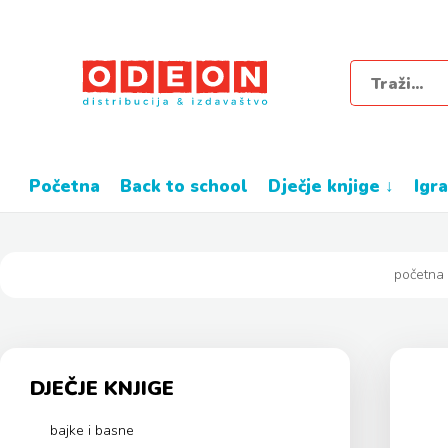
početna
back to school
dječje knjige ↓
igr
početna
DJEČJE KNJIGE
bajke i basne