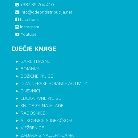
+387 39 704 410
info@odeondistribucija.net
Facebook
Instagram
Youtube
DJEČJE KNJIGE
►
BAJKE I BASNE
►
BOJANKA
►
BOŽIĆNE KNJIGE
►
DIZAJNERSKE BOJANKE,ACTIVITY
►
DNEVNICI
►
EDUKATIVNE KNJIGE
►
KNJIGE ZA NAJMLAĐE
►
RADOSNICE
►
SLIKOVNICE S IGRAČKOM
►
VJEŽBENICE
►
ZABAVA S NALJEPNICAMA