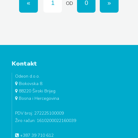
OD
Kontakt
Odeon d.o.o.
Biokovska 8.
88220 Široki Brijeg
Bosna i Hercegovina
PDV broj: 272225100009
Žiro račun: 1610200022160039
+387 39 710 612