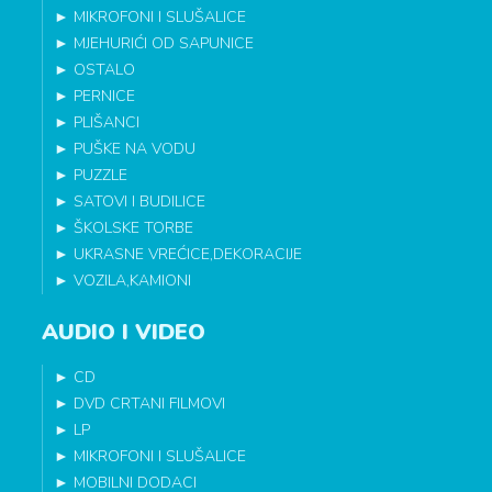
►
MIKROFONI I SLUŠALICE
►
MJEHURIĆI OD SAPUNICE
►
OSTALO
►
PERNICE
►
PLIŠANCI
►
PUŠKE NA VODU
►
PUZZLE
►
SATOVI I BUDILICE
►
ŠKOLSKE TORBE
►
UKRASNE VREĆICE,DEKORACIJE
►
VOZILA,KAMIONI
AUDIO I VIDEO
►
CD
►
DVD CRTANI FILMOVI
►
LP
►
MIKROFONI I SLUŠALICE
►
MOBILNI DODACI