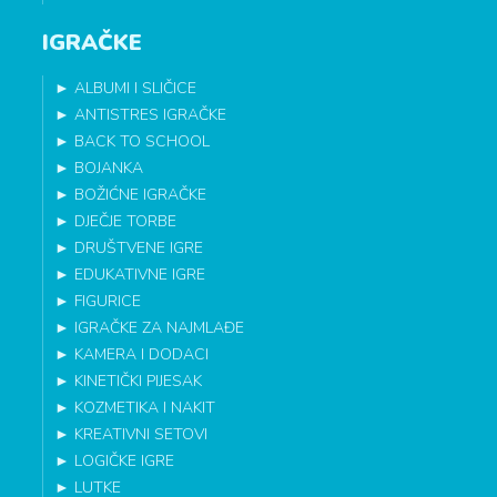
IGRAČKE
►
ALBUMI I SLIČICE
►
ANTISTRES IGRAČKE
►
BACK TO SCHOOL
►
BOJANKA
►
BOŽIĆNE IGRAČKE
►
DJEČJE TORBE
►
DRUŠTVENE IGRE
►
EDUKATIVNE IGRE
►
FIGURICE
►
IGRAČKE ZA NAJMLAĐE
►
KAMERA I DODACI
►
KINETIČKI PIJESAK
►
KOZMETIKA I NAKIT
►
KREATIVNI SETOVI
►
LOGIČKE IGRE
►
LUTKE