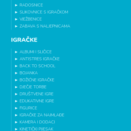
►
RADOSNICE
►
SLIKOVNICE S IGRAČKOM
►
VJEŽBENICE
►
ZABAVA S NALJEPNICAMA
IGRAČKE
►
ALBUMI I SLIČICE
►
ANTISTRES IGRAČKE
►
BACK TO SCHOOL
►
BOJANKA
►
BOŽIĆNE IGRAČKE
►
DJEČJE TORBE
►
DRUŠTVENE IGRE
►
EDUKATIVNE IGRE
►
FIGURICE
►
IGRAČKE ZA NAJMLAĐE
►
KAMERA I DODACI
►
KINETIČKI PIJESAK