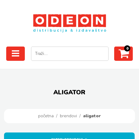
0
ALIGATOR
početna
/
brendovi
/
aligator