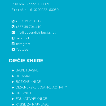
PDV broj: 272225100009
Žiro račun: 1610200022160039
+387 39 710 612
+387 39 704 410
info@odeondistribucija.net
Facebook
Instagram
Youtube
DJEČJE KNJIGE
►
BAJKE I BASNE
►
BOJANKA
►
BOŽIĆNE KNJIGE
►
DIZAJNERSKE BOJANKE,ACTIVITY
►
DNEVNICI
►
EDUKATIVNE KNJIGE
►
KNJIGE ZA NAJMLAĐE