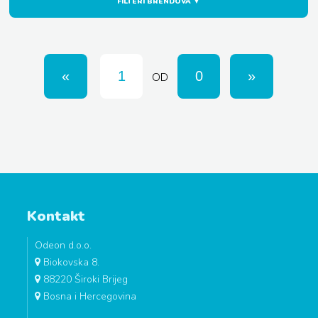
FILTERI BRENDOVA ▼
OD
Kontakt
Odeon d.o.o.
Biokovska 8.
88220 Široki Brijeg
Bosna i Hercegovina