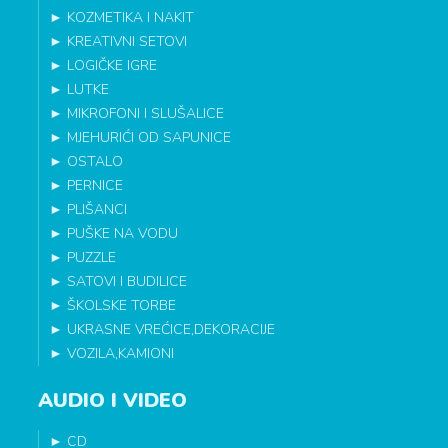
►
KOZMETIKA I NAKIT
►
KREATIVNI SETOVI
►
LOGIČKE IGRE
►
LUTKE
►
MIKROFONI I SLUŠALICE
►
MJEHURIĆI OD SAPUNICE
►
OSTALO
►
PERNICE
►
PLIŠANCI
►
PUŠKE NA VODU
►
PUZZLE
►
SATOVI I BUDILICE
►
ŠKOLSKE TORBE
►
UKRASNE VREĆICE,DEKORACIJE
►
VOZILA,KAMIONI
AUDIO I VIDEO
►
CD