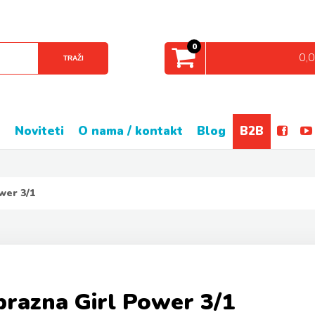
0
0,
TRAŽI
e
noviteti
o nama / kontakt
blog
B2B
wer 3/1
razna Girl Power 3/1