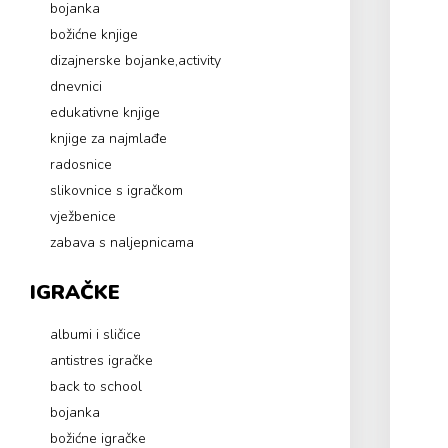
bojanka
božićne knjige
dizajnerske bojanke,activity
dnevnici
edukativne knjige
knjige za najmlađe
radosnice
slikovnice s igračkom
vježbenice
zabava s naljepnicama
IGRAČKE
albumi i sličice
antistres igračke
back to school
bojanka
božićne igračke