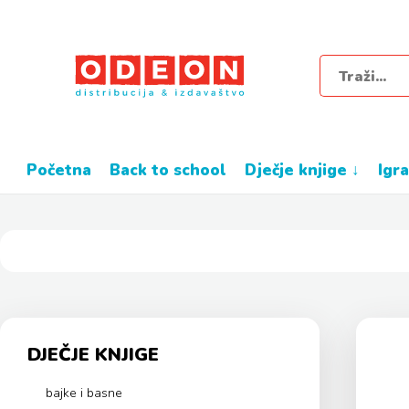
početna
back to school
dječje knjige ↓
igr
DJEČJE KNJIGE
bajke i basne