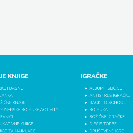
JE KNJIGE
IGRAČKE
JKE I BASNE
►
ALBUMI I SLIČICE
JANKA
►
ANTISTRES IGRAČKE
ŽIĆNE KNJIGE
►
BACK TO SCHOOL
ZAJNERSKE BOJANKE,ACTIVITY
►
BOJANKA
EVNICI
►
BOŽIĆNE IGRAČKE
UKATIVNE KNJIGE
►
DJEČJE TORBE
JIGE ZA NAJMLAĐE
►
DRUŠTVENE IGRE