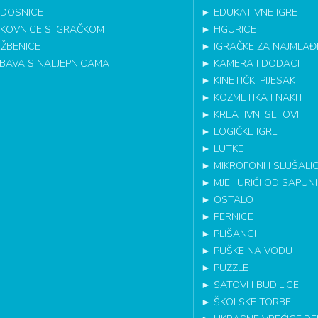
DOSNICE
►
EDUKATIVNE IGRE
IKOVNICE S IGRAČKOM
►
FIGURICE
EŽBENICE
►
IGRAČKE ZA NAJMLAĐ
BAVA S NALJEPNICAMA
►
KAMERA I DODACI
►
KINETIČKI PIJESAK
►
KOZMETIKA I NAKIT
►
KREATIVNI SETOVI
►
LOGIČKE IGRE
►
LUTKE
►
MIKROFONI I SLUŠALI
►
MJEHURIĆI OD SAPUN
►
OSTALO
►
PERNICE
►
PLIŠANCI
►
PUŠKE NA VODU
►
PUZZLE
►
SATOVI I BUDILICE
►
ŠKOLSKE TORBE