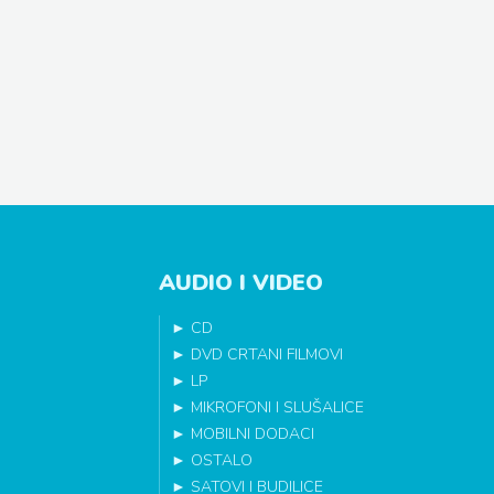
AUDIO I VIDEO
►
CD
►
DVD CRTANI FILMOVI
►
LP
►
MIKROFONI I SLUŠALICE
►
MOBILNI DODACI
►
OSTALO
►
SATOVI I BUDILICE