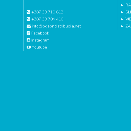
►
RA
+387 39 710 612
►
SL
+387 39 704 410
►
VJ
info@odeondistribucija.net
►
ZA
Facebook
Instagram
Youtube