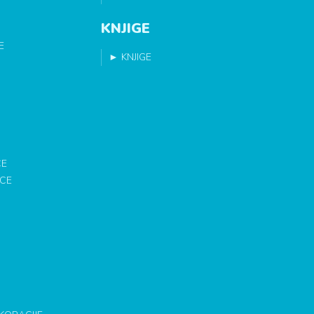
KNJIGE
E
►
KNJIGE
CE
ICE