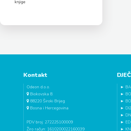
knjige
Kontakt
DJEČ
Odeon d.o.o.
►
BA
Biokovska 8.
►
BO
88220 Široki Brijeg
►
BO
Bosna i Hercegovina
►
DI
►
DN
PDV broj: 272225100009
►
ED
Žiro račun: 1610200022160039
►
KN