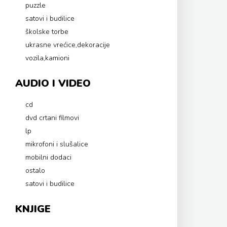
puzzle
satovi i budilice
školske torbe
ukrasne vrećice,dekoracije
vozila,kamioni
AUDIO I VIDEO
cd
dvd crtani filmovi
lp
mikrofoni i slušalice
mobilni dodaci
ostalo
satovi i budilice
KNJIGE