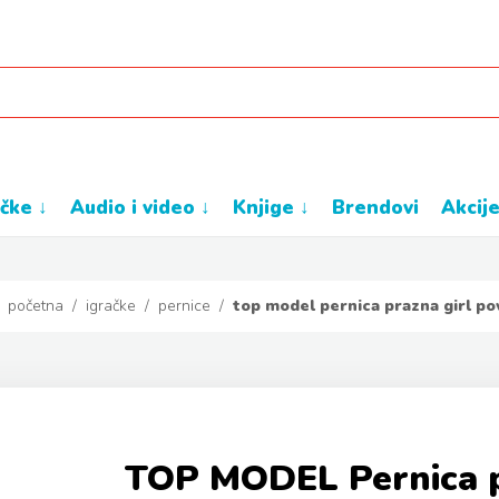
ačke ↓
audio i video ↓
knjige ↓
brendovi
akcij
početna
/
igračke
/
pernice
/
top model pernica prazna girl po
TOP MODEL Pernica p