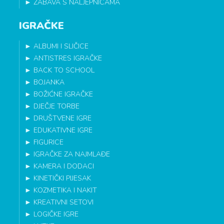
►
ZABAVA S NALJEPNICAMA
IGRAČKE
►
ALBUMI I SLIČICE
►
ANTISTRES IGRAČKE
►
BACK TO SCHOOL
►
BOJANKA
►
BOŽIĆNE IGRAČKE
►
DJEČJE TORBE
►
DRUŠTVENE IGRE
►
EDUKATIVNE IGRE
►
FIGURICE
►
IGRAČKE ZA NAJMLAĐE
►
KAMERA I DODACI
►
KINETIČKI PIJESAK
►
KOZMETIKA I NAKIT
►
KREATIVNI SETOVI
►
LOGIČKE IGRE