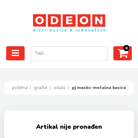
0
početna
/
igračke
/
ostalo
/
pj masks-metalna kasica
Artikal nije pronađen