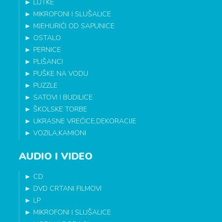
►
LUTKE
►
MIKROFONI I SLUŠALICE
►
MJEHURIĆI OD SAPUNICE
►
OSTALO
►
PERNICE
►
PLIŠANCI
►
PUŠKE NA VODU
►
PUZZLE
►
SATOVI I BUDILICE
►
ŠKOLSKE TORBE
►
UKRASNE VREĆICE,DEKORACIJE
►
VOZILA,KAMIONI
AUDIO I VIDEO
►
CD
►
DVD CRTANI FILMOVI
►
LP
►
MIKROFONI I SLUŠALICE