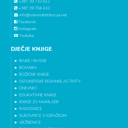
+387 39 710 612
+387 39 704 410
info@odeondistribucija.net
Facebook
Instagram
Youtube
DJEČJE KNJIGE
►
BAJKE I BASNE
►
BOJANKA
►
BOŽIĆNE KNJIGE
►
DIZAJNERSKE BOJANKE,ACTIVITY
►
DNEVNICI
►
EDUKATIVNE KNJIGE
►
KNJIGE ZA NAJMLAĐE
►
RADOSNICE
►
SLIKOVNICE S IGRAČKOM
►
VJEŽBENICE