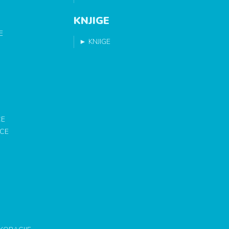
KNJIGE
E
►
KNJIGE
CE
ICE