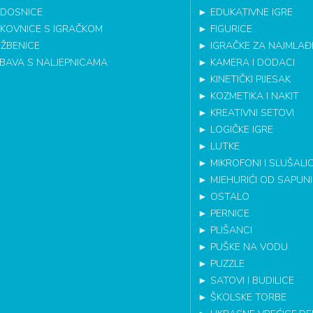
DOSNICE
►
EDUKATIVNE IGRE
IKOVNICE S IGRAČKOM
►
FIGURICE
EŽBENICE
►
IGRAČKE ZA NAJMLAĐ
BAVA S NALJEPNICAMA
►
KAMERA I DODACI
►
KINETIČKI PIJESAK
►
KOZMETIKA I NAKIT
►
KREATIVNI SETOVI
►
LOGIČKE IGRE
►
LUTKE
►
MIKROFONI I SLUŠALI
►
MJEHURIĆI OD SAPUN
►
OSTALO
►
PERNICE
►
PLIŠANCI
►
PUŠKE NA VODU
►
PUZZLE
►
SATOVI I BUDILICE
►
ŠKOLSKE TORBE