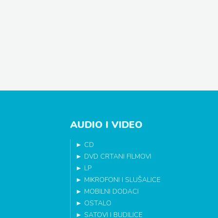
AUDIO I VIDEO
►
CD
►
DVD CRTANI FILMOVI
►
LP
►
MIKROFONI I SLUŠALICE
►
MOBILNI DODACI
►
OSTALO
►
SATOVI I BUDILICE