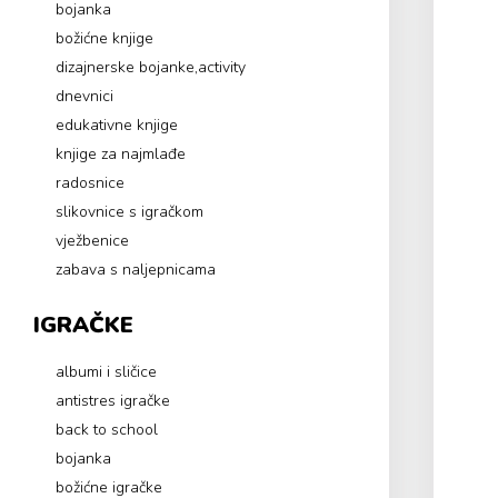
bojanka
božićne knjige
dizajnerske bojanke,activity
dnevnici
edukativne knjige
knjige za najmlađe
radosnice
slikovnice s igračkom
vježbenice
zabava s naljepnicama
IGRAČKE
albumi i sličice
antistres igračke
back to school
bojanka
božićne igračke