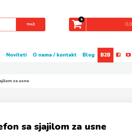
0
0,
TRAŽI
e
noviteti
o nama / kontakt
blog
B2B
ajilom za usne
fon sa sjajilom za usne