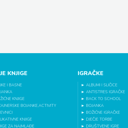
JE KNJIGE
IGRAČKE
JKE I BASNE
►
ALBUMI I SLIČICE
JANKA
►
ANTISTRES IGRAČKE
ŽIĆNE KNJIGE
►
BACK TO SCHOOL
ZAJNERSKE BOJANKE,ACTIVITY
►
BOJANKA
EVNICI
►
BOŽIĆNE IGRAČKE
UKATIVNE KNJIGE
►
DJEČJE TORBE
JIGE ZA NAJMLAĐE
►
DRUŠTVENE IGRE