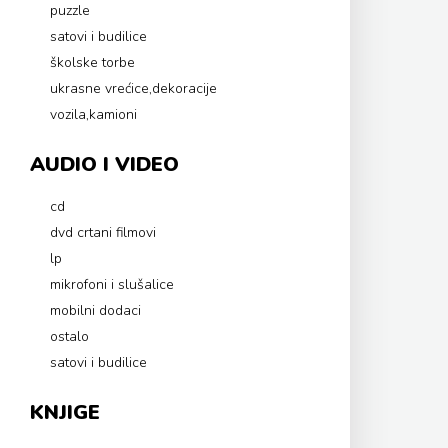
puzzle
satovi i budilice
školske torbe
ukrasne vrećice,dekoracije
vozila,kamioni
AUDIO I VIDEO
cd
dvd crtani filmovi
lp
mikrofoni i slušalice
mobilni dodaci
ostalo
satovi i budilice
KNJIGE