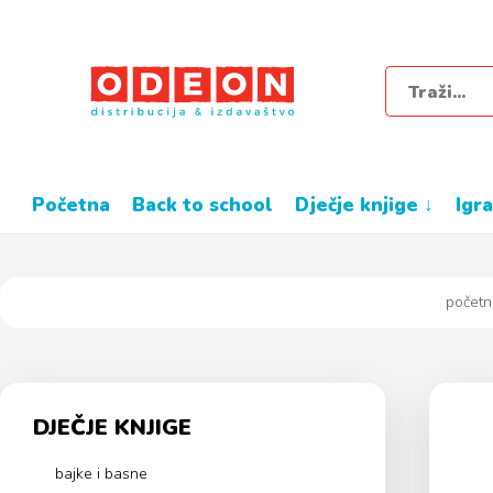
početna
back to school
dječje knjige ↓
igr
početn
DJEČJE KNJIGE
bajke i basne