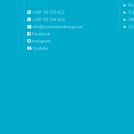
►
RA
+387 39 710 612
►
SL
+387 39 704 410
►
VJ
info@odeondistribucija.net
►
ZA
Facebook
Instagram
Youtube