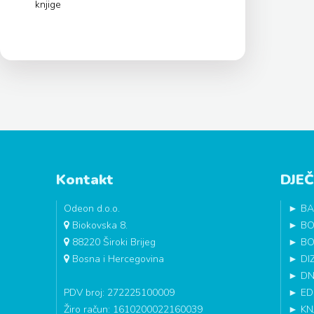
knjige
Kontakt
DJEČ
Odeon d.o.o.
►
BA
Biokovska 8.
►
BO
88220 Široki Brijeg
►
BO
Bosna i Hercegovina
►
DI
►
DN
PDV broj: 272225100009
►
ED
Žiro račun: 1610200022160039
►
KN