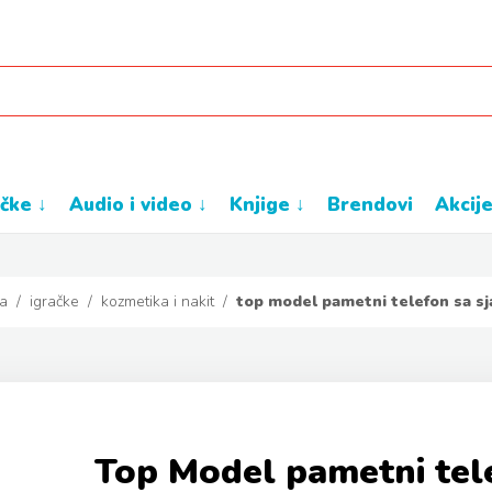
ačke ↓
audio i video ↓
knjige ↓
brendovi
akcij
a
/
igračke
/
kozmetika i nakit
/
top model pametni telefon sa sj
Top Model pametni tele