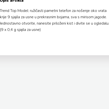
Opis artikla
Trend Top Model: ružičasti pametni telefon za nošenje oko vrata
krije 9 sjajila za usne u prekrasnim bojama, sva s mirisom jagode.
Jednostavno otvorite, nanesite priloženi kist i divite se u ogledalu
(9 x 0,4 g sjajila za usne)