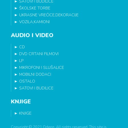
►
SATOVI I BUDILICE
►
ŠKOLSKE TORBE
►
UKRASNE VREĆICE,DEKORACIJE
►
VOZILA,KAMIONI
AUDIO I VIDEO
►
CD
►
DVD CRTANI FILMOVI
►
LP
►
MIKROFONI I SLUŠALICE
►
MOBILNI DODACI
►
OSTALO
►
SATOVI I BUDILICE
KNJIGE
►
KNJIGE
Copyright © 2021 Odeon. All rights reserved. This site is