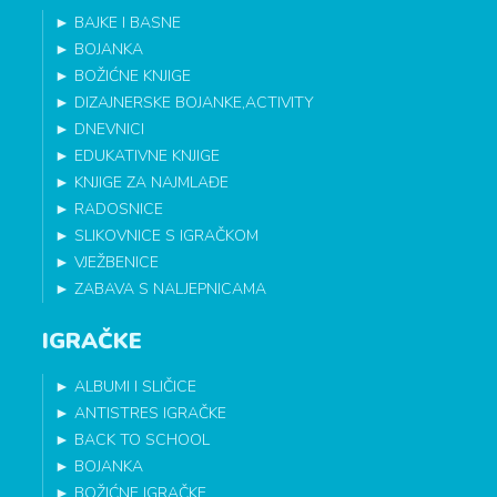
►
BAJKE I BASNE
►
BOJANKA
►
BOŽIĆNE KNJIGE
►
DIZAJNERSKE BOJANKE,ACTIVITY
►
DNEVNICI
►
EDUKATIVNE KNJIGE
►
KNJIGE ZA NAJMLAĐE
►
RADOSNICE
►
SLIKOVNICE S IGRAČKOM
►
VJEŽBENICE
►
ZABAVA S NALJEPNICAMA
IGRAČKE
►
ALBUMI I SLIČICE
►
ANTISTRES IGRAČKE
►
BACK TO SCHOOL
►
BOJANKA
►
BOŽIĆNE IGRAČKE