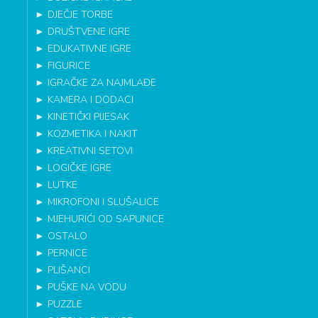
►
DJEČJE TORBE
►
DRUŠTVENE IGRE
►
EDUKATIVNE IGRE
►
FIGURICE
►
IGRAČKE ZA NAJMLAĐE
►
KAMERA I DODACI
►
KINETIČKI PIJESAK
►
KOZMETIKA I NAKIT
►
KREATIVNI SETOVI
►
LOGIČKE IGRE
►
LUTKE
►
MIKROFONI I SLUŠALICE
►
MJEHURIĆI OD SAPUNICE
►
OSTALO
►
PERNICE
►
PLIŠANCI
►
PUŠKE NA VODU
►
PUZZLE