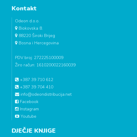
Kontakt
Odeon d.o.o.
Biokovska 8.
88220 Široki Brijeg
Bosna i Hercegovina
PDV broj: 272225100009
Žiro račun: 1610200022160039
+387 39 710 612
+387 39 704 410
info@odeondistribucija.net
Facebook
Instagram
Youtube
DJEČJE KNJIGE