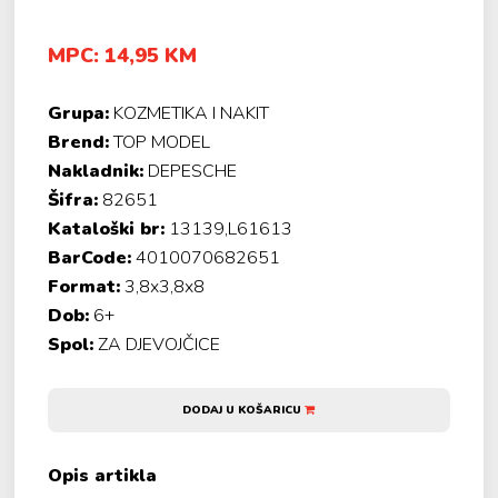
MPC: 14,95 KM
Grupa:
KOZMETIKA I NAKIT
Brend:
TOP MODEL
Nakladnik:
DEPESCHE
Šifra:
82651
Kataloški br:
13139,L61613
BarCode:
4010070682651
Format:
3,8x3,8x8
Dob:
6+
Spol:
ZA DJEVOJČICE
DODAJ U KOŠARICU
Opis artikla