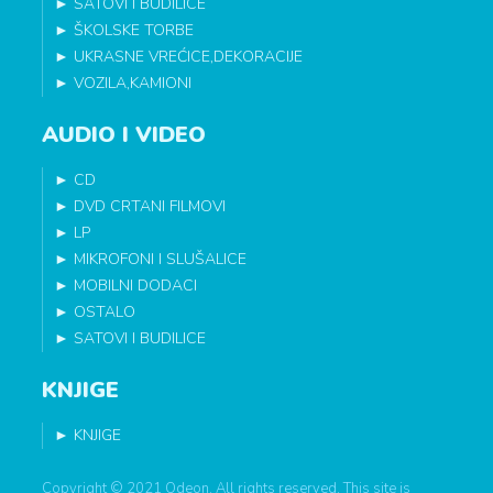
►
SATOVI I BUDILICE
►
ŠKOLSKE TORBE
►
UKRASNE VREĆICE,DEKORACIJE
►
VOZILA,KAMIONI
AUDIO I VIDEO
►
CD
►
DVD CRTANI FILMOVI
►
LP
►
MIKROFONI I SLUŠALICE
►
MOBILNI DODACI
►
OSTALO
►
SATOVI I BUDILICE
KNJIGE
►
KNJIGE
Copyright © 2021 Odeon. All rights reserved. This site is