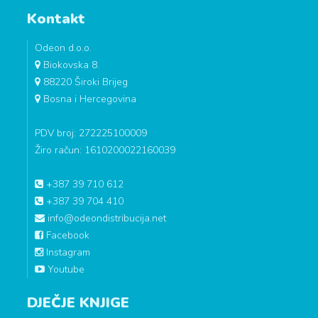
Kontakt
Odeon d.o.o.
Biokovska 8.
88220 Široki Brijeg
Bosna i Hercegovina
PDV broj: 272225100009
Žiro račun: 1610200022160039
+387 39 710 612
+387 39 704 410
info@odeondistribucija.net
Facebook
Instagram
Youtube
DJEČJE KNJIGE