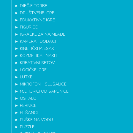
►
DJEČJE TORBE
►
DRUŠTVENE IGRE
►
EDUKATIVNE IGRE
►
FIGURICE
►
IGRAČKE ZA NAJMLAĐE
►
KAMERA I DODACI
►
KINETIČKI PIJESAK
►
KOZMETIKA I NAKIT
►
KREATIVNI SETOVI
►
LOGIČKE IGRE
►
LUTKE
►
MIKROFONI I SLUŠALICE
►
MJEHURIĆI OD SAPUNICE
►
OSTALO
►
PERNICE
►
PLIŠANCI
►
PUŠKE NA VODU
►
PUZZLE