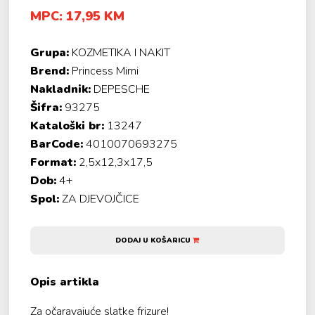
MPC: 17,95 KM
Grupa:
KOZMETIKA I NAKIT
Brend:
Princess Mimi
Nakladnik:
DEPESCHE
Šifra:
93275
Kataloški br:
13247
BarCode:
4010070693275
Format:
2,5x12,3x17,5
Dob:
4+
Spol:
ZA DJEVOJČICE
DODAJ U KOŠARICU
Opis artikla
Za očaravajuće slatke frizure!