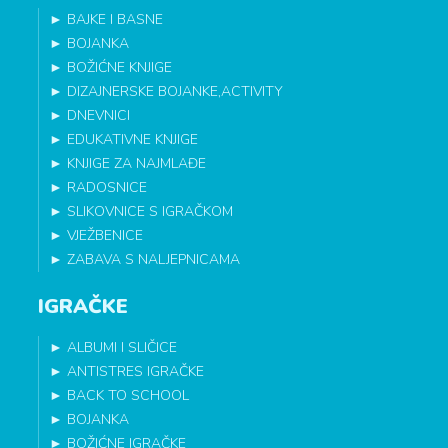
►
BAJKE I BASNE
►
BOJANKA
►
BOŽIĆNE KNJIGE
►
DIZAJNERSKE BOJANKE,ACTIVITY
►
DNEVNICI
►
EDUKATIVNE KNJIGE
►
KNJIGE ZA NAJMLAĐE
►
RADOSNICE
►
SLIKOVNICE S IGRAČKOM
►
VJEŽBENICE
►
ZABAVA S NALJEPNICAMA
IGRAČKE
►
ALBUMI I SLIČICE
►
ANTISTRES IGRAČKE
►
BACK TO SCHOOL
►
BOJANKA
►
BOŽIĆNE IGRAČKE