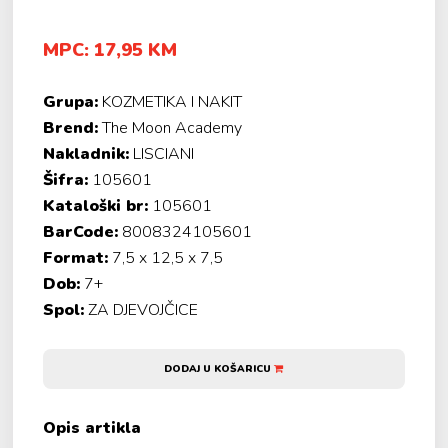
MPC: 17,95 KM
Grupa:
KOZMETIKA I NAKIT
Brend:
The Moon Academy
Nakladnik:
LISCIANI
Šifra:
105601
Kataloški br:
105601
BarCode:
8008324105601
Format:
7,5 x 12,5 x 7,5
Dob:
7+
Spol:
ZA DJEVOJČICE
DODAJ U KOŠARICU
Opis artikla