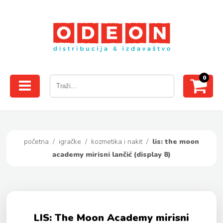
0
početna
/
igračke
/
kozmetika i nakit
/
lis: the moon
academy mirisni lančić (display 8)
LIS: The Moon Academy mirisni