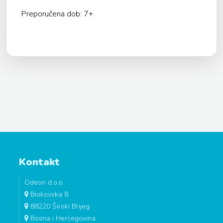
Preporučena dob: 7+.
Kontakt
Odeon d.o.o.
Biokovska 8.
88220 Široki Brijeg
Bosna i Hercegovina