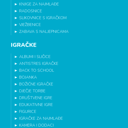
►
KNJIGE ZA NAJMLAĐE
►
RADOSNICE
►
SLIKOVNICE S IGRAČKOM
►
VJEŽBENICE
►
ZABAVA S NALJEPNICAMA
IGRAČKE
►
ALBUMI I SLIČICE
►
ANTISTRES IGRAČKE
►
BACK TO SCHOOL
►
BOJANKA
►
BOŽIĆNE IGRAČKE
►
DJEČJE TORBE
►
DRUŠTVENE IGRE
►
EDUKATIVNE IGRE
►
FIGURICE
►
IGRAČKE ZA NAJMLAĐE
►
KAMERA I DODACI