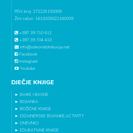
PDV broj: 272225100009
Žiro račun: 1610200022160039
+387 39 710 612
+387 39 704 410
info@odeondistribucija.net
Facebook
Instagram
Youtube
DJEČJE KNJIGE
►
BAJKE I BASNE
►
BOJANKA
►
BOŽIĆNE KNJIGE
►
DIZAJNERSKE BOJANKE,ACTIVITY
►
DNEVNICI
►
EDUKATIVNE KNJIGE