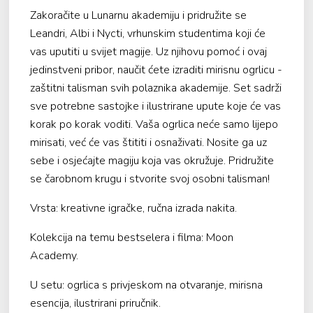
Zakoračite u Lunarnu akademiju i pridružite se
Leandri, Albi i Nycti, vrhunskim studentima koji će
vas uputiti u svijet magije. Uz njihovu pomoć i ovaj
jedinstveni pribor, naučit ćete izraditi mirisnu ogrlicu -
zaštitni talisman svih polaznika akademije. Set sadrži
sve potrebne sastojke i ilustrirane upute koje će vas
korak po korak voditi. Vaša ogrlica neće samo lijepo
mirisati, već će vas štititi i osnaživati. Nosite ga uz
sebe i osjećajte magiju koja vas okružuje. Pridružite
se čarobnom krugu i stvorite svoj osobni talisman!
Vrsta: kreativne igračke, ručna izrada nakita.
Kolekcija na temu bestselera i filma: Moon
Academy.
U setu: ogrlica s privjeskom na otvaranje, mirisna
esencija, ilustrirani priručnik.