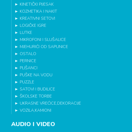
►
KINETIČKI PIJESAK
►
KOZMETIKA I NAKIT
►
KREATIVNI SETOVI
►
LOGIČKE IGRE
►
LUTKE
►
MIKROFONI I SLUŠALICE
►
MJEHURIĆI OD SAPUNICE
►
OSTALO
►
PERNICE
►
PLIŠANCI
►
PUŠKE NA VODU
►
PUZZLE
►
SATOVI I BUDILICE
►
ŠKOLSKE TORBE
►
UKRASNE VREĆICE,DEKORACIJE
►
VOZILA,KAMIONI
AUDIO I VIDEO