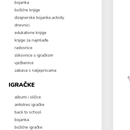
bojanka
božićne knjige
dizajnerske bojanke,activity
dnevnici
edukativne knjige
knjige za najmlađe
radosnice
slikovnice s igračkom
vježbenice
zabava s naljepnicama
IGRAČKE
albumi i sličice
antistres igračke
back to school
bojanka
božićne igračke