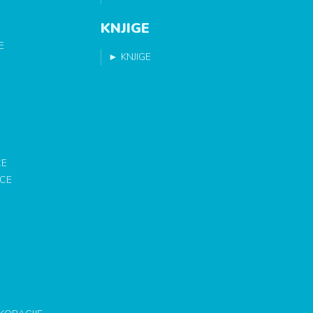
KNJIGE
E
►
KNJIGE
CE
ICE