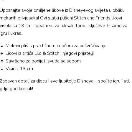
Upoznajte svoje omiljene likove iz Disneyevog svijeta u obliku
mekanih privjesaka! Ovi slatki plišani Stitch and Friends likovi
visoki su 13 cm i idealni su za ruksak, torbu, ključeve ili samo za
igru i ukras.
🔹 Mekani pliš s praktičnom kopčom za pričvršćivanje
🔹 Likovi iz crtića Lilo & Stitch i njegovi prijatelji
🔹 Savršeno za ponijeti svuda sa sobom
🔹 Visina: 13 cm
Zabavan detalj za djecu i sve ljubitelje Disneya – spojite igru i stil
gdje god krenuli!