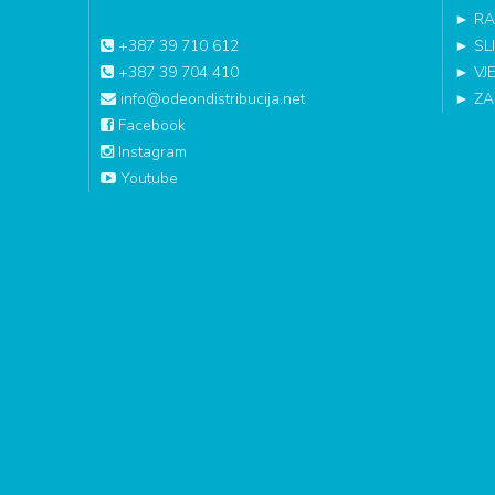
►
RA
+387 39 710 612
►
SL
+387 39 704 410
►
VJ
info@odeondistribucija.net
►
ZA
Facebook
Instagram
Youtube