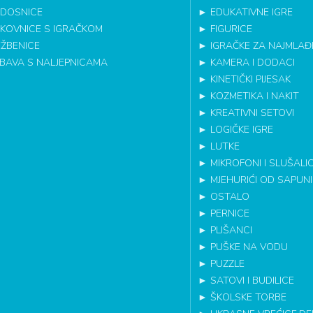
DOSNICE
►
EDUKATIVNE IGRE
IKOVNICE S IGRAČKOM
►
FIGURICE
EŽBENICE
►
IGRAČKE ZA NAJMLAĐ
BAVA S NALJEPNICAMA
►
KAMERA I DODACI
►
KINETIČKI PIJESAK
►
KOZMETIKA I NAKIT
►
KREATIVNI SETOVI
►
LOGIČKE IGRE
►
LUTKE
►
MIKROFONI I SLUŠALI
►
MJEHURIĆI OD SAPUN
►
OSTALO
►
PERNICE
►
PLIŠANCI
►
PUŠKE NA VODU
►
PUZZLE
►
SATOVI I BUDILICE
►
ŠKOLSKE TORBE