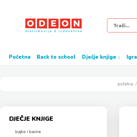
početna
back to school
dječje knjige ↓
igr
početna
DJEČJE KNJIGE
bajke i basne