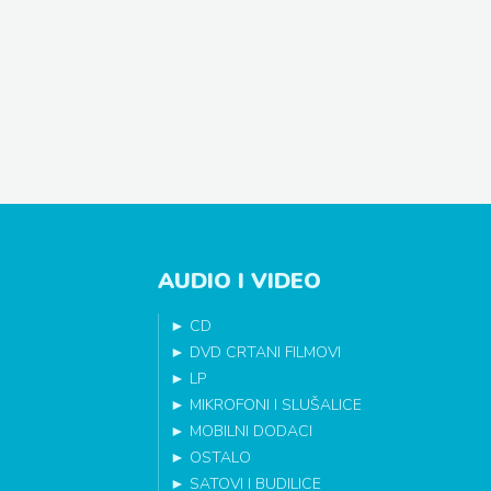
AUDIO I VIDEO
►
CD
►
DVD CRTANI FILMOVI
►
LP
►
MIKROFONI I SLUŠALICE
►
MOBILNI DODACI
►
OSTALO
►
SATOVI I BUDILICE