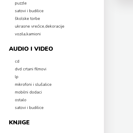
puzzle
satovi i budilice
školske torbe
ukrasne vrećice,dekoracije
vozila,kamioni
AUDIO I VIDEO
cd
dvd crtani filmovi
lp
mikrofoni i slušalice
mobilni dodaci
ostalo
satovi i budilice
KNJIGE