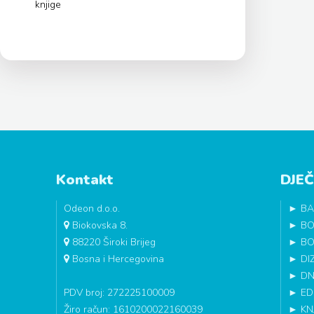
knjige
Kontakt
DJEČ
Odeon d.o.o.
►
BA
Biokovska 8.
►
BO
88220 Široki Brijeg
►
BO
Bosna i Hercegovina
►
DI
►
DN
PDV broj: 272225100009
►
ED
Žiro račun: 1610200022160039
►
KN