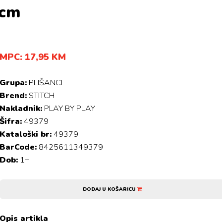
cm
MPC: 17,95 KM
Grupa:
PLIŠANCI
Brend:
STITCH
Nakladnik:
PLAY BY PLAY
Šifra:
49379
Kataloški br:
49379
BarCode:
8425611349379
Dob:
1+
DODAJ U KOŠARICU
Opis artikla