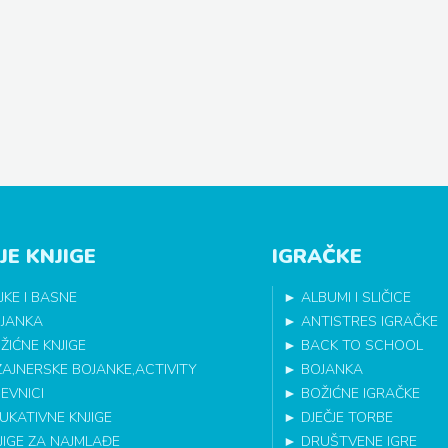
JE KNJIGE
IGRAČKE
JKE I BASNE
►
ALBUMI I SLIČICE
JANKA
►
ANTISTRES IGRAČKE
ŽIĆNE KNJIGE
►
BACK TO SCHOOL
ZAJNERSKE BOJANKE,ACTIVITY
►
BOJANKA
EVNICI
►
BOŽIĆNE IGRAČKE
UKATIVNE KNJIGE
►
DJEČJE TORBE
JIGE ZA NAJMLAĐE
►
DRUŠTVENE IGRE