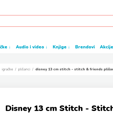
ačke ↓
audio i video ↓
knjige ↓
brendovi
akcij
/
igračke
/
plišanci
/
disney 13 cm stitch - stitch & friends pliša
Disney 13 cm Stitch - Stitch