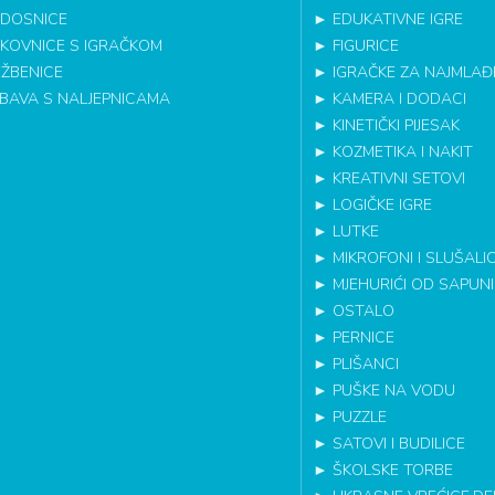
DOSNICE
►
EDUKATIVNE IGRE
IKOVNICE S IGRAČKOM
►
FIGURICE
EŽBENICE
►
IGRAČKE ZA NAJMLAĐ
BAVA S NALJEPNICAMA
►
KAMERA I DODACI
►
KINETIČKI PIJESAK
►
KOZMETIKA I NAKIT
►
KREATIVNI SETOVI
►
LOGIČKE IGRE
►
LUTKE
►
MIKROFONI I SLUŠALI
►
MJEHURIĆI OD SAPUN
►
OSTALO
►
PERNICE
►
PLIŠANCI
►
PUŠKE NA VODU
►
PUZZLE
►
SATOVI I BUDILICE
►
ŠKOLSKE TORBE