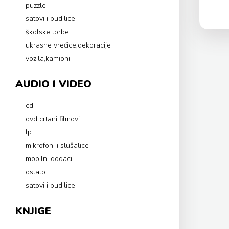
puzzle
satovi i budilice
školske torbe
ukrasne vrećice,dekoracije
vozila,kamioni
AUDIO I VIDEO
cd
dvd crtani filmovi
lp
mikrofoni i slušalice
mobilni dodaci
ostalo
satovi i budilice
KNJIGE