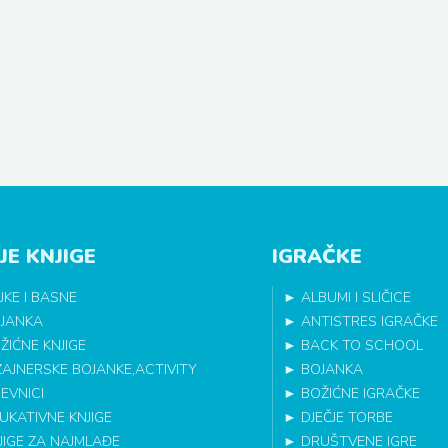
JE KNJIGE
IGRAČKE
JKE I BASNE
►
ALBUMI I SLIČICE
JANKA
►
ANTISTRES IGRAČKE
ŽIĆNE KNJIGE
►
BACK TO SCHOOL
ZAJNERSKE BOJANKE,ACTIVITY
►
BOJANKA
EVNICI
►
BOŽIĆNE IGRAČKE
UKATIVNE KNJIGE
►
DJEČJE TORBE
JIGE ZA NAJMLAĐE
►
DRUŠTVENE IGRE