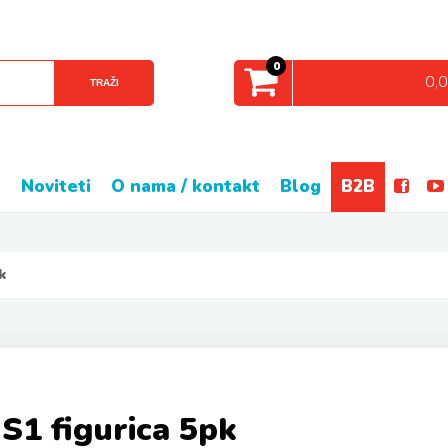
0
0,
TRAŽI
e
noviteti
o nama / kontakt
blog
B2B
k
S1 figurica 5pk