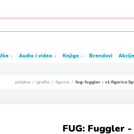
ačke ↓
audio i video ↓
knjige ↓
brendovi
akcij
početna
/
igračke
/
figurice
/
fug: fuggler - s1 figurica 5p
FUG: Fuggler - 