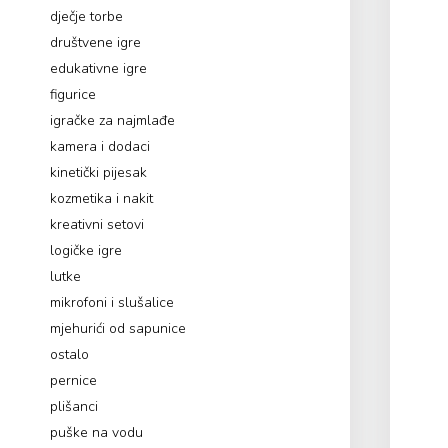
dječje torbe
društvene igre
edukativne igre
figurice
igračke za najmlađe
kamera i dodaci
kinetički pijesak
kozmetika i nakit
kreativni setovi
logičke igre
lutke
mikrofoni i slušalice
mjehurići od sapunice
ostalo
pernice
plišanci
puške na vodu