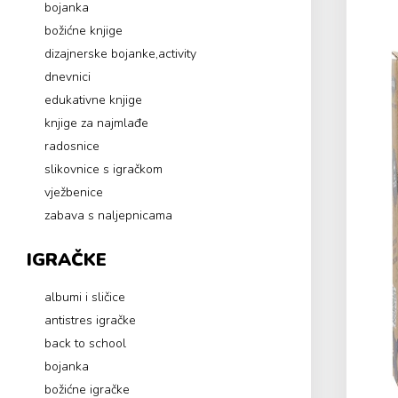
bojanka
božićne knjige
dizajnerske bojanke,activity
dnevnici
edukativne knjige
knjige za najmlađe
radosnice
slikovnice s igračkom
vježbenice
zabava s naljepnicama
IGRAČKE
albumi i sličice
antistres igračke
back to school
bojanka
božićne igračke