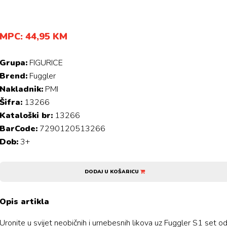
MPC: 44,95 KM
Grupa:
FIGURICE
Brend:
Fuggler
Nakladnik:
PMI
Šifra:
13266
Kataloški br:
13266
BarCode:
7290120513266
Dob:
3+
DODAJ U KOŠARICU
Opis artikla
Uronite u svijet neobičnih i urnebesnih likova uz Fuggler S1 set o