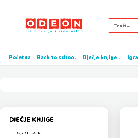
početna
back to school
dječje knjige ↓
igr
DJEČJE KNJIGE
bajke i basne