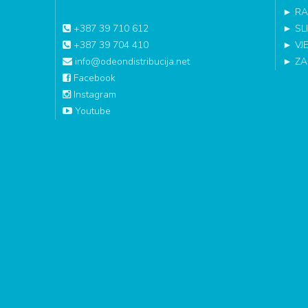
►
RA
+387 39 710 612
►
SL
+387 39 704 410
►
VJ
info@odeondistribucija.net
►
ZA
Facebook
Instagram
Youtube