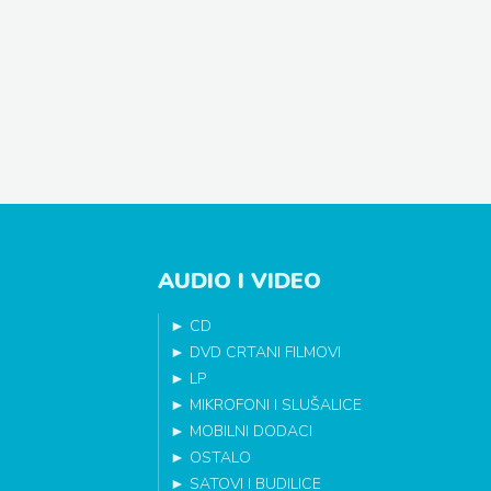
AUDIO I VIDEO
►
CD
►
DVD CRTANI FILMOVI
►
LP
►
MIKROFONI I SLUŠALICE
►
MOBILNI DODACI
►
OSTALO
►
SATOVI I BUDILICE