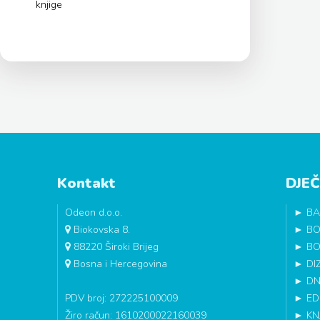
knjige
Kontakt
DJEČ
Odeon d.o.o.
►
BA
Biokovska 8.
►
BO
88220 Široki Brijeg
►
BO
Bosna i Hercegovina
►
DI
►
DN
PDV broj: 272225100009
►
ED
Žiro račun: 1610200022160039
►
KN