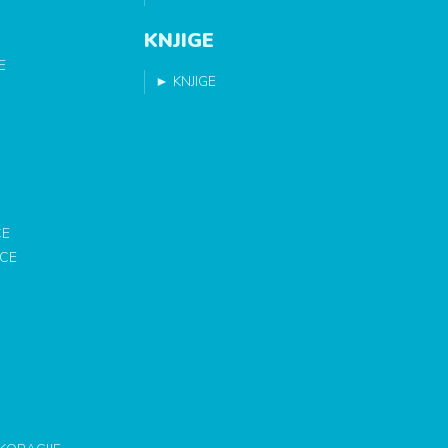
KNJIGE
E
►
KNJIGE
CE
ICE