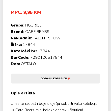
MPC: 9,95 KM
Grupa:
FIGURICE
Brend:
CARE BEARS
Nakladnik:
TALENT SHOW
Šifra:
17844
Kataloški br:
17844
BarCode:
7290120517844
Dob:
OSTALO
DODAJ U KOŠARICU
Opis artikla
Unesite radost i boje u dječju sobu ili vašu kolekciju
uz Care Bears mini kolekcionarsku figuricu!