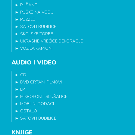
►
PLIŠANCI
►
PUŠKE NA VODU
►
PUZZLE
►
SATOVI I BUDILICE
►
ŠKOLSKE TORBE
►
UKRASNE VREĆICE,DEKORACIJE
►
VOZILA,KAMIONI
AUDIO I VIDEO
►
CD
►
DVD CRTANI FILMOVI
►
LP
►
MIKROFONI I SLUŠALICE
►
MOBILNI DODACI
►
OSTALO
►
SATOVI I BUDILICE
KNJIGE