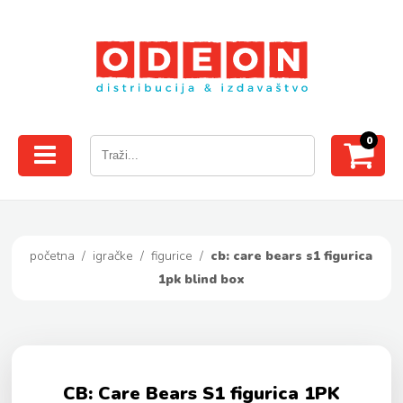
0
početna
/
igračke
/
figurice
/
cb: care bears s1 figurica
1pk blind box
CB: Care Bears S1 figurica 1PK