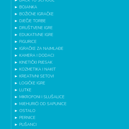
►
BACK TO SCHOOL
►
BOJANKA
►
BOŽIĆNE IGRAČKE
►
DJEČJE TORBE
►
DRUŠTVENE IGRE
►
EDUKATIVNE IGRE
►
FIGURICE
►
IGRAČKE ZA NAJMLAĐE
►
KAMERA I DODACI
►
KINETIČKI PIJESAK
►
KOZMETIKA I NAKIT
►
KREATIVNI SETOVI
►
LOGIČKE IGRE
►
LUTKE
►
MIKROFONI I SLUŠALICE
►
MJEHURIĆI OD SAPUNICE
►
OSTALO
►
PERNICE
►
PLIŠANCI