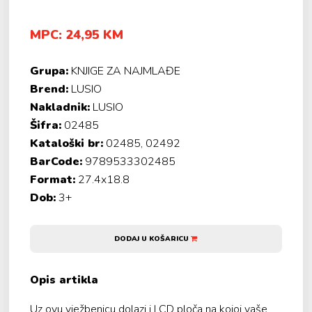
MPC: 24,95 KM
Grupa:
KNJIGE ZA NAJMLAĐE
Brend:
LUSIO
Nakladnik:
LUSIO
Šifra:
02485
Kataloški br:
02485, 02492
BarCode:
9789533302485
Format:
27.4x18.8
Dob:
3+
DODAJ U KOŠARICU
Opis artikla
Uz ovu vježbenicu dolazi i LCD ploča na kojoj vaše