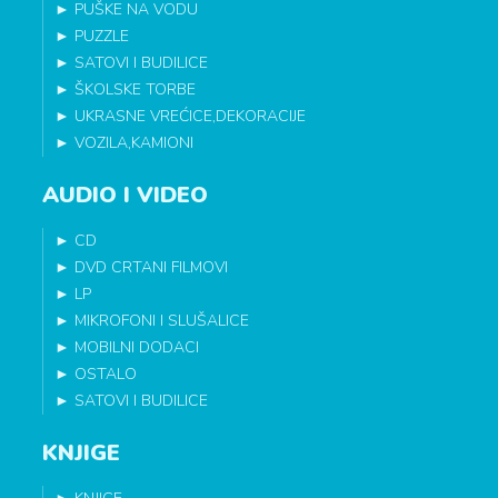
►
PUŠKE NA VODU
►
PUZZLE
►
SATOVI I BUDILICE
►
ŠKOLSKE TORBE
►
UKRASNE VREĆICE,DEKORACIJE
►
VOZILA,KAMIONI
AUDIO I VIDEO
►
CD
►
DVD CRTANI FILMOVI
►
LP
►
MIKROFONI I SLUŠALICE
►
MOBILNI DODACI
►
OSTALO
►
SATOVI I BUDILICE
KNJIGE