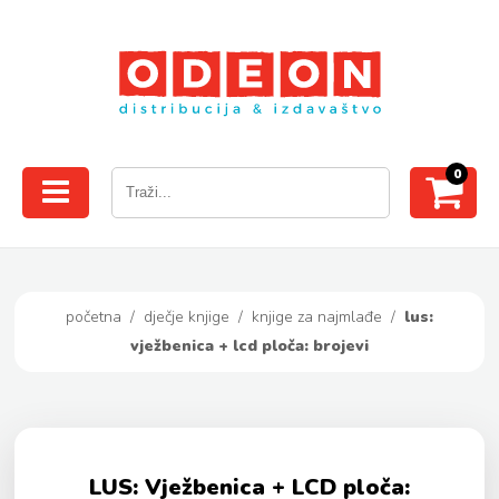
0
početna
/
dječje knjige
/
knjige za najmlađe
/
lus:
vježbenica + lcd ploča: brojevi
LUS: Vježbenica + LCD ploča: