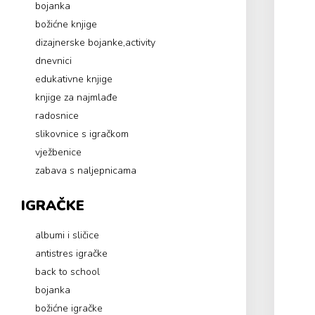
bojanka
božićne knjige
dizajnerske bojanke,activity
dnevnici
edukativne knjige
knjige za najmlađe
radosnice
slikovnice s igračkom
vježbenice
zabava s naljepnicama
IGRAČKE
albumi i sličice
antistres igračke
back to school
bojanka
božićne igračke