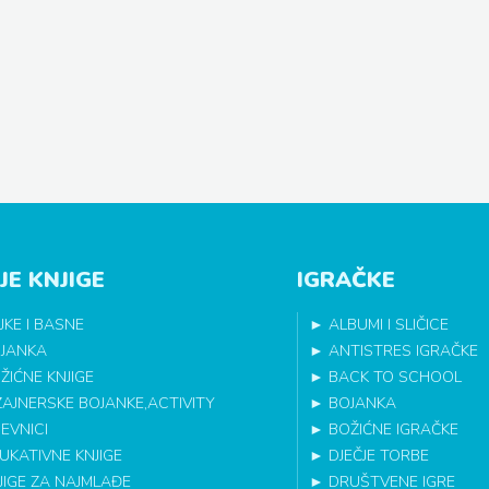
JE KNJIGE
IGRAČKE
JKE I BASNE
►
ALBUMI I SLIČICE
JANKA
►
ANTISTRES IGRAČKE
ŽIĆNE KNJIGE
►
BACK TO SCHOOL
ZAJNERSKE BOJANKE,ACTIVITY
►
BOJANKA
EVNICI
►
BOŽIĆNE IGRAČKE
UKATIVNE KNJIGE
►
DJEČJE TORBE
JIGE ZA NAJMLAĐE
►
DRUŠTVENE IGRE