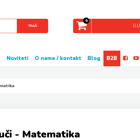
0
0,
TRAŽI
e
noviteti
o nama / kontakt
blog
B2B
ematika
uči - Matematika