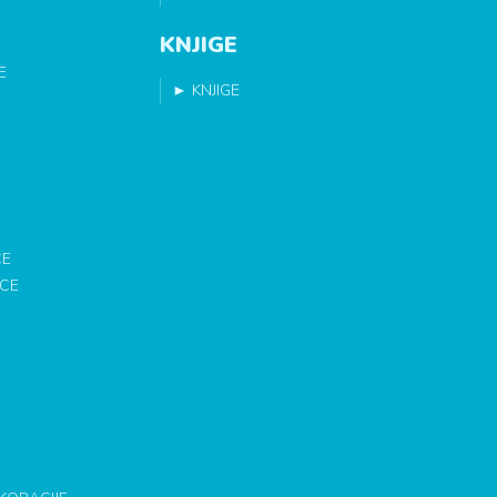
KNJIGE
E
►
KNJIGE
CE
ICE