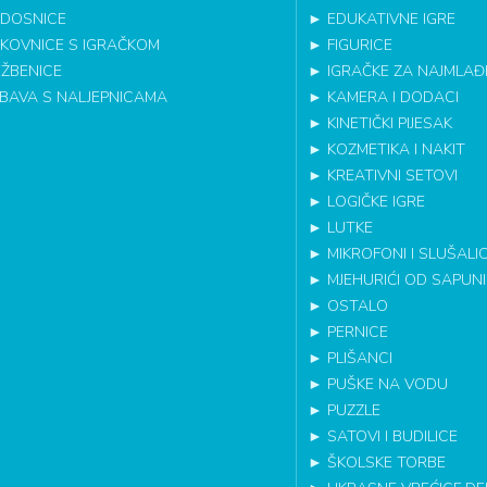
DOSNICE
►
EDUKATIVNE IGRE
IKOVNICE S IGRAČKOM
►
FIGURICE
EŽBENICE
►
IGRAČKE ZA NAJMLAĐ
BAVA S NALJEPNICAMA
►
KAMERA I DODACI
►
KINETIČKI PIJESAK
►
KOZMETIKA I NAKIT
►
KREATIVNI SETOVI
►
LOGIČKE IGRE
►
LUTKE
►
MIKROFONI I SLUŠALI
►
MJEHURIĆI OD SAPUN
►
OSTALO
►
PERNICE
►
PLIŠANCI
►
PUŠKE NA VODU
►
PUZZLE
►
SATOVI I BUDILICE
►
ŠKOLSKE TORBE