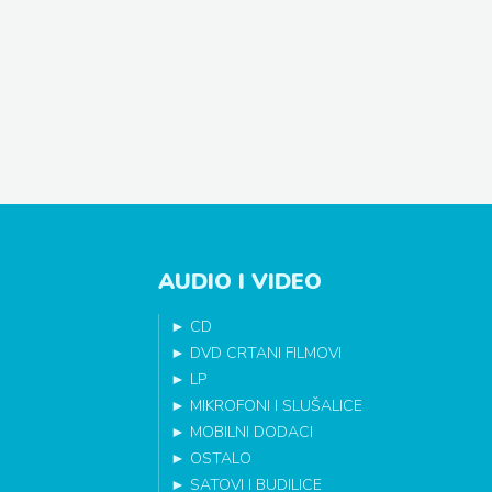
AUDIO I VIDEO
►
CD
►
DVD CRTANI FILMOVI
►
LP
►
MIKROFONI I SLUŠALICE
►
MOBILNI DODACI
►
OSTALO
►
SATOVI I BUDILICE