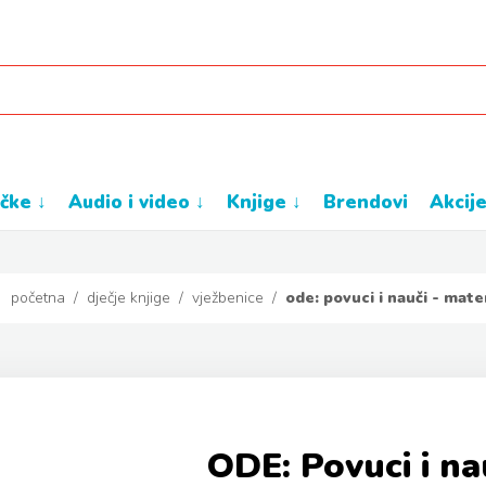
ačke ↓
audio i video ↓
knjige ↓
brendovi
akcij
početna
/
dječje knjige
/
vježbenice
/
ode: povuci i nauči - mat
ODE: Povuci i na