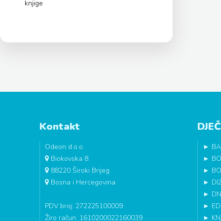
knjige
Kontakt
DJEČ
Odeon d.o.o.
►
BA
Biokovska 8.
►
BO
88220 Široki Brijeg
►
BO
Bosna i Hercegovina
►
DI
►
DN
PDV broj: 272225100009
►
ED
Žiro račun: 1610200022160039
►
KN