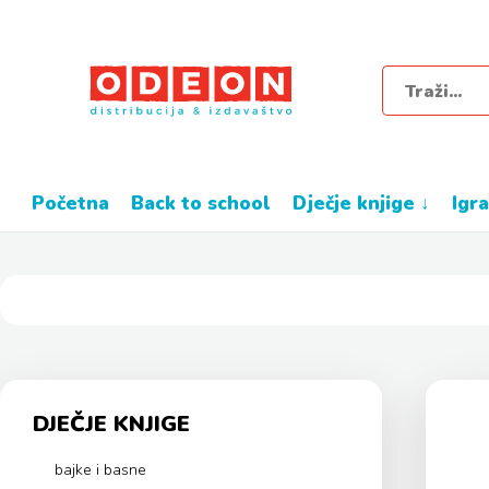
početna
back to school
dječje knjige ↓
igr
DJEČJE KNJIGE
bajke i basne