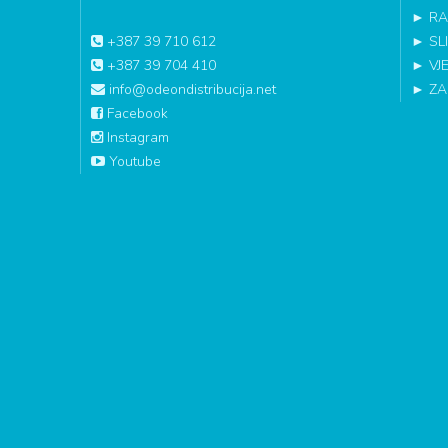
►
RA
+387 39 710 612
►
SL
+387 39 704 410
►
VJ
info@odeondistribucija.net
►
ZA
Facebook
Instagram
Youtube