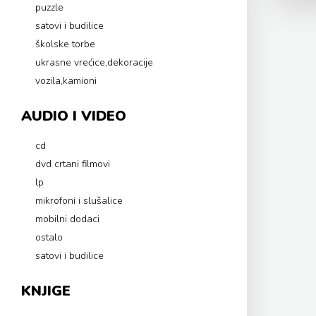
puzzle
satovi i budilice
školske torbe
ukrasne vrećice,dekoracije
vozila,kamioni
AUDIO I VIDEO
cd
dvd crtani filmovi
lp
mikrofoni i slušalice
mobilni dodaci
ostalo
satovi i budilice
KNJIGE